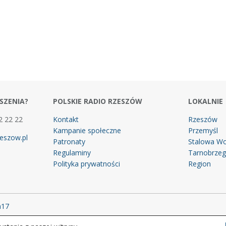
SZENIA?
POLSKIE RADIO RZESZÓW
LOKALNIE
2 22 22
Kontakt
Rzeszów
Kampanie społeczne
Przemyśl
eszow.pl
Patronaty
Stalowa Wo
Regulaminy
Tarnobrze
Polityka prywatności
Region
m17