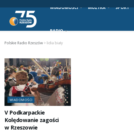
WIADOMOŚCI
MUZYKA
SPORT
RADIO
Polskie Radio Rzeszów
>
lidia biały
WIADOMOŚCI
V Podkarpackie
Kolędowanie zagości
w Rzeszowie