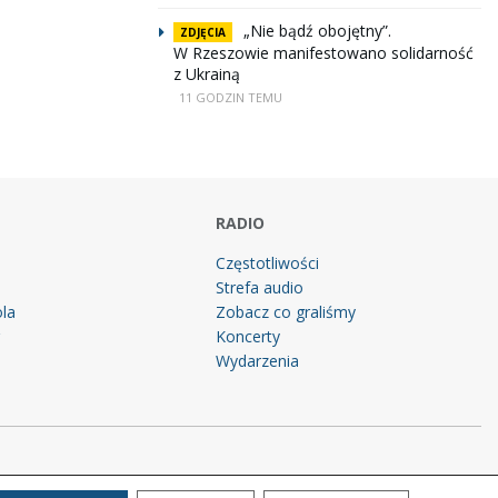
„Nie bądź obojętny”.
ZDJĘCIA
W Rzeszowie manifestowano solidarność
z Ukrainą
11 GODZIN TEMU
RADIO
Częstotliwości
Strefa audio
la
Zobacz co graliśmy
g
Koncerty
Wydarzenia