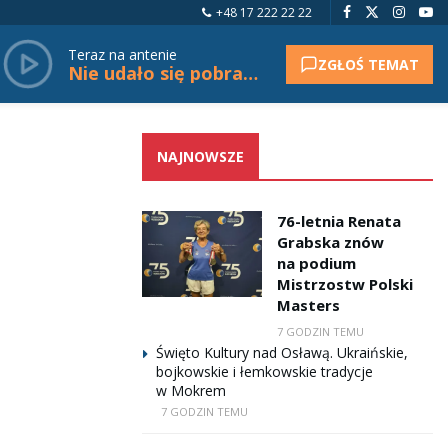
+48 17 222 22 22
Teraz na antenie
ZGŁOŚ TEMAT
Nie udało się pobrać tytułu.
NAJNOWSZE
76-letnia Renata
Grabska znów
na podium
Mistrzostw Polski
Masters
7 GODZIN TEMU
Święto Kultury nad Osławą. Ukraińskie,
bojkowskie i łemkowskie tradycje
w Mokrem
7 GODZIN TEMU