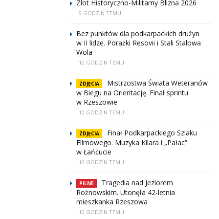
Zlot Historyczno-Militarny Blizna 2026
9 GODZIN TEMU
Bez punktów dla podkarpackich drużyn
w II lidze. Porażki Resovii i Stali Stalowa
Wola
10 GODZIN TEMU
Mistrzostwa Świata Weteranów
ZDJĘCIA
w Biegu na Orientację. Finał sprintu
w Rzeszowie
10 GODZIN TEMU
Finał Podkarpackiego Szlaku
ZDJĘCIA
Filmowego. Muzyka Kilara i „Pałac”
w Łańcucie
10 GODZIN TEMU
Tragedia nad Jeziorem
PILNE
Rożnowskim. Utonęła 42-letnia
mieszkanka Rzeszowa
10 GODZIN TEMU