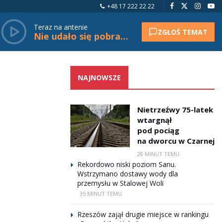
+48 17 222 22 22
Teraz na antenie
ZGŁOŚ TEMAT
Nie udało się pobrać tytułu.
NAJNOWSZE
Nietrzeźwy 75-latek
wtargnął
pod pociąg
na dworcu w Czarnej
28 MINUT TEMU
Rekordowo niski poziom Sanu.
Wstrzymano dostawy wody dla
przemysłu w Stalowej Woli
35 MINUT TEMU
Rzeszów zajął drugie miejsce w rankingu