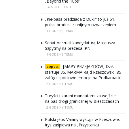
„Beyond the Hubs”
56 MINUT TEMU
„Kiełbasa pradziada z Dukli” to już 51.
polski produkt z unijnym oznaczeniem
1 GODZINĘ TEMU
Senat odrzucił kandydaturę Mateusza
Szpytmy na prezesa IPN
1 GODZINĘ TEMU
[MAPY PRZEJAZDÓW] Dziś
ZDJĘCIA
startuje 35. MARMA Rajd Rzeszowski. 85
załóg i sportowe emocje na Podkarpaciu
2 GODZINY TEMU
Turyści ukarani mandatami za wejście
na pas drogi granicznej w Bieszczadach
2 GODZINY TEMU
Polski głos Vaiany wystąpi w Rzeszowie.
Irys zaśpiewa na „Przystanku