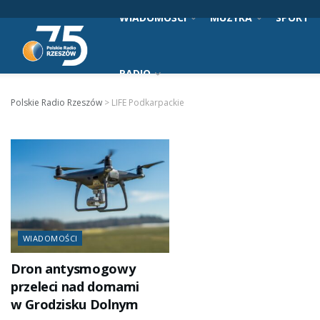
WIADOMOŚCI
MUZYKA
SPORT
RADIO
Polskie Radio Rzeszów
>
LIFE Podkarpackie
WIADOMOŚCI
Dron antysmogowy
przeleci nad domami
w Grodzisku Dolnym