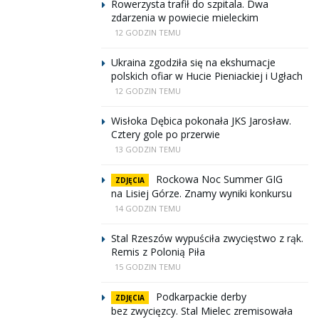
Rowerzysta trafił do szpitala. Dwa
zdarzenia w powiecie mieleckim
12 GODZIN TEMU
Ukraina zgodziła się na ekshumacje
polskich ofiar w Hucie Pieniackiej i Ugłach
12 GODZIN TEMU
Wisłoka Dębica pokonała JKS Jarosław.
Cztery gole po przerwie
13 GODZIN TEMU
Rockowa Noc Summer GIG
ZDJĘCIA
na Lisiej Górze. Znamy wyniki konkursu
14 GODZIN TEMU
Stal Rzeszów wypuściła zwycięstwo z rąk.
Remis z Polonią Piła
15 GODZIN TEMU
Podkarpackie derby
ZDJĘCIA
bez zwycięzcy. Stal Mielec zremisowała