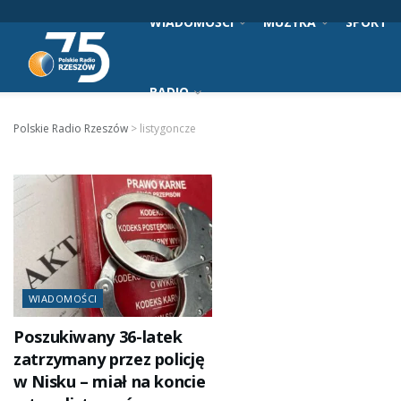
WIADOMOŚCI
MUZYKA
SPORT
RADIO
Polskie Radio Rzeszów
>
listygoncze
WIADOMOŚCI
Poszukiwany 36-latek
zatrzymany przez policję
w Nisku – miał na koncie