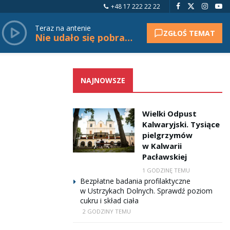
+48 17 222 22 22
Teraz na antenie
ZGŁOŚ TEMAT
Nie udało się pobrać tytułu.
NAJNOWSZE
Wielki Odpust
Kalwaryjski. Tysiące
pielgrzymów
w Kalwarii
Pacławskiej
1 GODZINĘ TEMU
Bezpłatne badania profilaktyczne
w Ustrzykach Dolnych. Sprawdź poziom
cukru i skład ciała
2 GODZINY TEMU