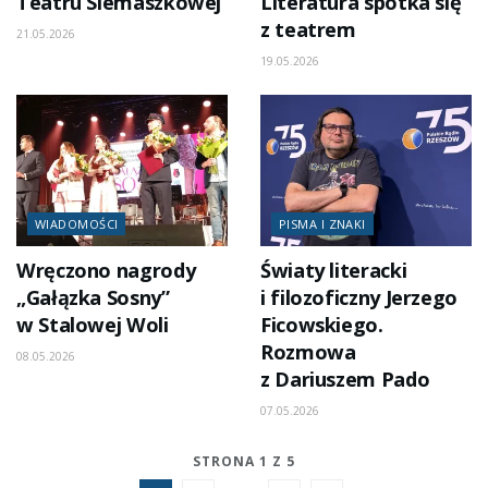
Teatru Siemaszkowej
Literatura spotka się
z teatrem
21.05.2026
19.05.2026
WIADOMOŚCI
PISMA I ZNAKI
Wręczono nagrody
Światy literacki
„Gałązka Sosny”
i filozoficzny Jerzego
w Stalowej Woli
Ficowskiego.
Rozmowa
08.05.2026
z Dariuszem Pado
07.05.2026
STRONA 1 Z 5