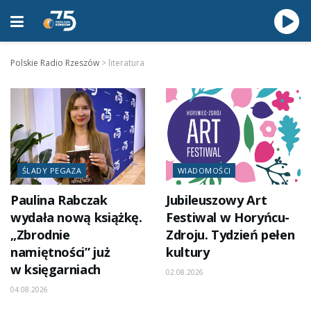
Polskie Radio Rzeszów
>
literatura
ŚLADY PEGAZA
WIADOMOŚCI
Paulina Rabczak
Jubileuszowy Art
wydała nową książkę.
Festiwal w Horyńcu-
„Zbrodnie
Zdroju. Tydzień pełen
namiętności” już
kultury
w księgarniach
02.08.2026
04.08.2026