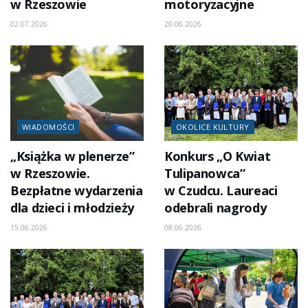
w Rzeszowie
motoryzacyjne
02.07.2026
20.06.2026
WIADOMOŚCI
OKOLICE KULTURY
„Książka w plenerze”
Konkurs „O Kwiat
w Rzeszowie.
Tulipanowca”
Bezpłatne wydarzenia
w Czudcu. Laureaci
dla dzieci i młodzieży
odebrali nagrody
15.06.2026
08.06.2026