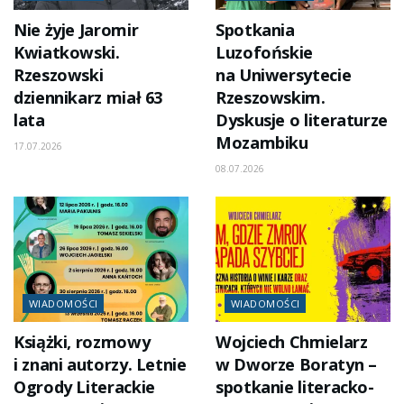
Nie żyje Jaromir
Spotkania
Kwiatkowski.
Luzofońskie
Rzeszowski
na Uniwersytecie
dziennikarz miał 63
Rzeszowskim.
lata
Dyskusje o literaturze
Mozambiku
17.07.2026
08.07.2026
WIADOMOŚCI
WIADOMOŚCI
Książki, rozmowy
Wojciech Chmielarz
i znani autorzy. Letnie
w Dworze Boratyn –
Ogrody Literackie
spotkanie literacko-