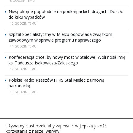
8 GODZIN TEMU
Niespokojne popołudnie na podkarpackich drogach. Doszło
do kilku wypadków
10 GODZIN TEMU
Szpital Specjalistyczny w Mielcu odpowiada związkom
zawodowym w sprawie programu naprawczego
11 GODZIN TEMU
Konfederacja chce, by nowy most w Stalowej Woli nosił imię
ks. Tadeusza Isakowicza-Zaleskiego
12 GODZIN TEMU
Polskie Radio Rzeszów i FKS Stal Mielec z umową
patronacką
13 GODZIN TEMU
Używamy ciasteczek, aby zapewnić najlepszą jakość
korzystania z naszej witryny.