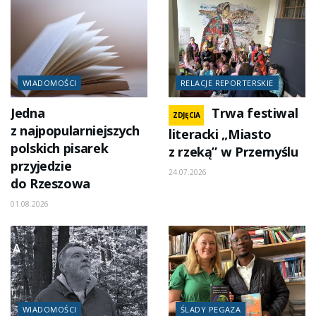
WIADOMOŚCI
RELACJE REPORTERSKIE
Jedna
Trwa festiwal
ZDJĘCIA
z najpopularniejszych
literacki „Miasto
polskich pisarek
z rzeką” w Przemyślu
przyjedzie
24.07.2026
do Rzeszowa
01.08.2026
WIADOMOŚCI
ŚLADY PEGAZA