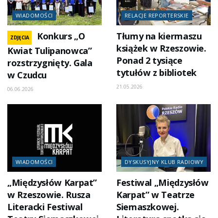
WIADOMOŚCI
RELACJE REPORTERSKIE
Konkurs „O
Tłumy na kiermaszu
ZDJĘCIA
książek w Rzeszowie.
Kwiat Tulipanowca”
Ponad 2 tysiące
rozstrzygnięty. Gala
tytułów z bibliotek
w Czudcu
21.05.2026
06.06.2026
WIADOMOŚCI
DYSKUSYJNY KLUB RADIOWY
„Międzysłów Karpat”
Festiwal „Międzysłów
w Rzeszowie. Rusza
Karpat” w Teatrze
Literacki Festiwal
Siemaszkowej.