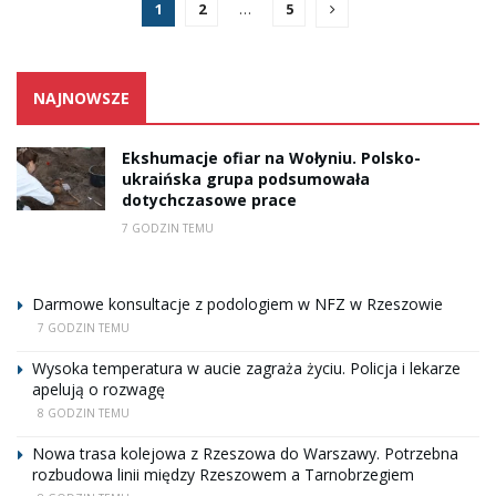
1
2
…
5
NAJNOWSZE
Ekshumacje ofiar na Wołyniu. Polsko-
ukraińska grupa podsumowała
dotychczasowe prace
7 GODZIN TEMU
Darmowe konsultacje z podologiem w NFZ w Rzeszowie
7 GODZIN TEMU
Wysoka temperatura w aucie zagraża życiu. Policja i lekarze
apelują o rozwagę
8 GODZIN TEMU
Nowa trasa kolejowa z Rzeszowa do Warszawy. Potrzebna
rozbudowa linii między Rzeszowem a Tarnobrzegiem