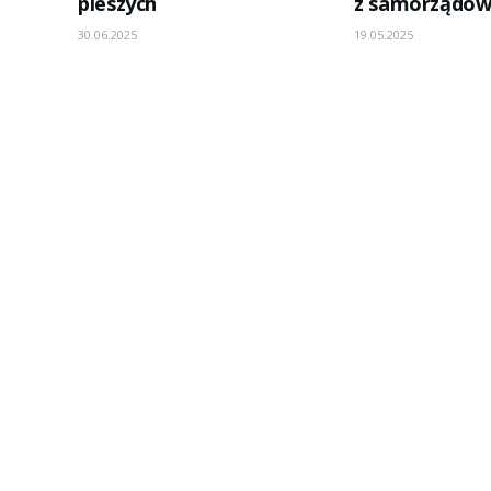
pieszych
z samorządo
30.06.2025
19.05.2025