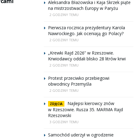
wcami
Aleksandra Błażowska i Kaja Skrzek piąte
na mistrzostwach Europy w Paryżu
2 GODZINY TEMU
Pierwsza rocznica prezydentury Karola
Nawrockiego. Jak oceniają go Polacy?
2 GODZINY TEMU
„Krewki Rajd 2026” w Rzeszowie.
Krwiodawcy oddali blisko 28 litrów krwi
2 GODZINY TEMU
Protest przeciwko przebiegowi
obwodnicy Przemyśla
2 GODZINY TEMU
Najlepsi kierowcy znów
ZDJĘCIA
w Rzeszowie. Rusza 35. MARMA Rajd
Rzeszowski
3 GODZINY TEMU
Samochód uderzył w ogrodzenie