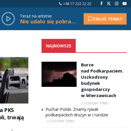
+48 17 222 22 22
Teraz na antenie
ZGŁOŚ TEMAT
Nie udało się pobrać tytułu.
NAJNOWSZE
Burze
nad Podkarpaciem.
Uszkodzony
budynek
gospodarczy
w Wierzawicach
2 GODZINY TEMU
a PKS
Puchar Polski. Znamy rywali
podkarpackich drużyn w I rundzie
li, trwają
2 GODZINY TEMU