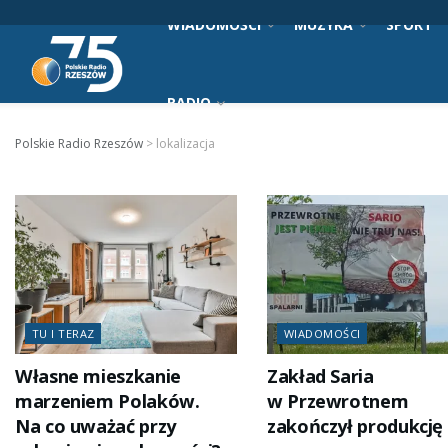
WIADOMOŚCI
MUZYKA
SPORT
RADIO
Polskie Radio Rzeszów
>
lokalizacja
TU I TERAZ
WIADOMOŚCI
Własne mieszkanie
Zakład Saria
marzeniem Polaków.
w Przewrotnem
Na co uważać przy
zakończył produkcję