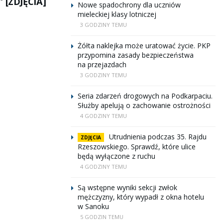
” [ZDJĘCIA]
Nowe spadochrony dla uczniów
mieleckiej klasy lotniczej
3 GODZINY TEMU
Żółta naklejka może uratować życie. PKP
przypomina zasady bezpieczeństwa
na przejazdach
3 GODZINY TEMU
Seria zdarzeń drogowych na Podkarpaciu.
Służby apelują o zachowanie ostrożności
4 GODZINY TEMU
Utrudnienia podczas 35. Rajdu
ZDJĘCIA
Rzeszowskiego. Sprawdź, które ulice
będą wyłączone z ruchu
4 GODZINY TEMU
Są wstępne wyniki sekcji zwłok
mężczyzny, który wypadł z okna hotelu
w Sanoku
5 GODZIN TEMU