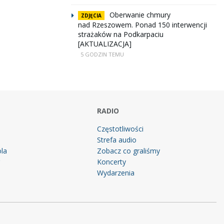
Oberwanie chmury
ZDJĘCIA
nad Rzeszowem. Ponad 150 interwencji
strażaków na Podkarpaciu
[AKTUALIZACJA]
5 GODZIN TEMU
RADIO
Częstotliwości
Strefa audio
la
Zobacz co graliśmy
g
Koncerty
Wydarzenia