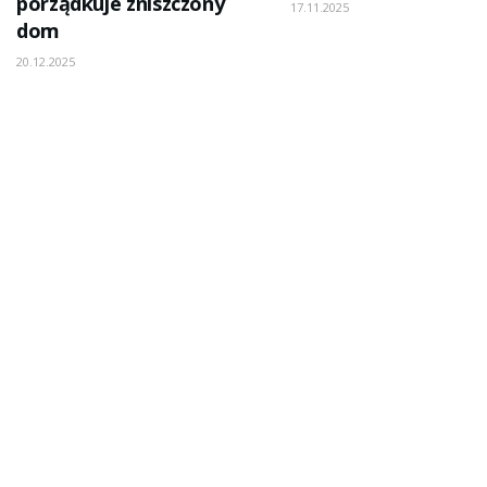
porządkuje zniszczony
17.11.2025
dom
20.12.2025