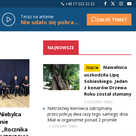
+48 17 222 22 22
Teraz na antenie
ZGŁOŚ TEMAT
Nie udało się pobrać tytułu.
NAJNOWSZE
Nawałnica
ZDJĘCIA
uszkodziła Lipę
Sobieskiego. Jeden
z konarów Drzewa
Roku został złamany
2 GODZINY TEMU
Nietrzeźwy kierowca zatrzymany
 Niebylca
przez policję dwa razy tego samego dnia.
Miał w organizmie ponad 2 promile
nie
2 GODZINY TEMU
„Rocznika