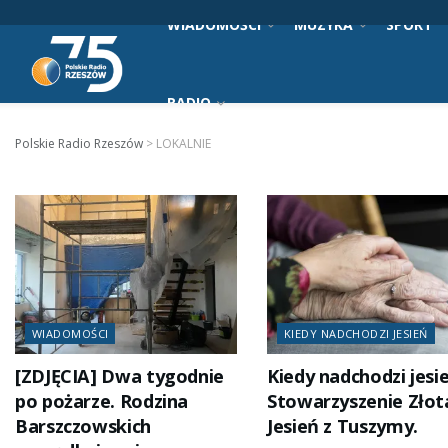
WIADOMOŚCI
MUZYKA
SPORT
RADIO
Polskie Radio Rzeszów
>
LOKALNIE
WIADOMOŚCI
KIEDY NADCHODZI JESIEŃ
[ZDJĘCIA] Dwa tygodnie
Kiedy nadchodzi jesi
po pożarze. Rodzina
Stowarzyszenie Złot
Barszczowskich
Jesień z Tuszymy.