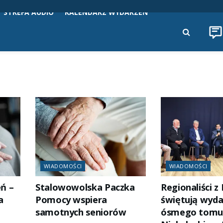
STREFA AUDIO
KALENDARZ WYDARZEŃ
WIADOMOŚCI
WIADOMOŚCI
eń –
Stalowowolska Paczka
Regionaliści z
a
Pomocy wspiera
świętują wyda
samotnych seniorów
ósmego tomu 