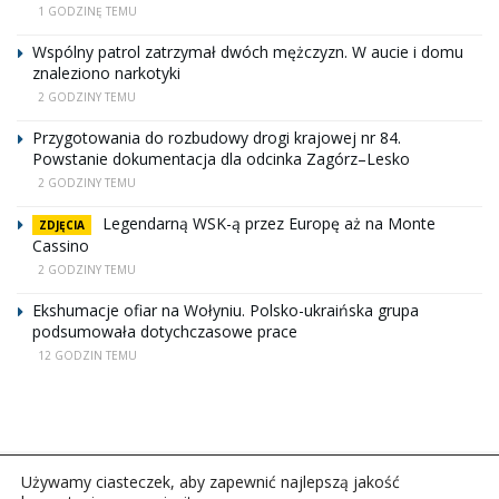
1 GODZINĘ TEMU
Wspólny patrol zatrzymał dwóch mężczyzn. W aucie i domu
znaleziono narkotyki
2 GODZINY TEMU
Przygotowania do rozbudowy drogi krajowej nr 84.
Powstanie dokumentacja dla odcinka Zagórz–Lesko
2 GODZINY TEMU
Legendarną WSK-ą przez Europę aż na Monte
ZDJĘCIA
Cassino
2 GODZINY TEMU
Ekshumacje ofiar na Wołyniu. Polsko-ukraińska grupa
podsumowała dotychczasowe prace
12 GODZIN TEMU
Używamy ciasteczek, aby zapewnić najlepszą jakość