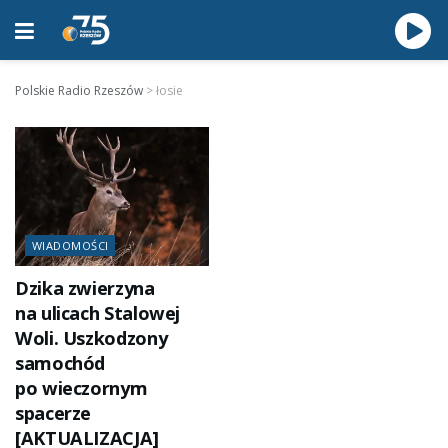
Polskie Radio Rzeszów
>
łosie
WIADOMOŚCI
Dzika zwierzyna
na ulicach Stalowej
Woli. Uszkodzony
samochód
po wieczornym
spacerze
[AKTUALIZACJA]