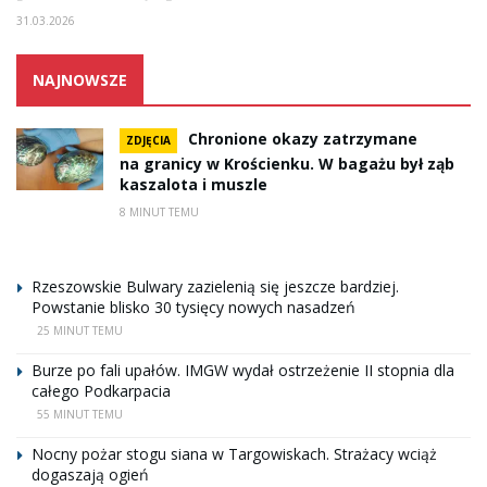
31.03.2026
NAJNOWSZE
Chronione okazy zatrzymane
ZDJĘCIA
na granicy w Krościenku. W bagażu był ząb
kaszalota i muszle
8 MINUT TEMU
Rzeszowskie Bulwary zazielenią się jeszcze bardziej.
Powstanie blisko 30 tysięcy nowych nasadzeń
25 MINUT TEMU
Burze po fali upałów. IMGW wydał ostrzeżenie II stopnia dla
całego Podkarpacia
55 MINUT TEMU
Nocny pożar stogu siana w Targowiskach. Strażacy wciąż
dogaszają ogień