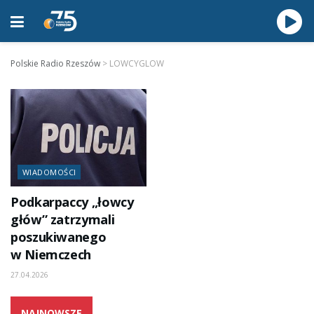
Polskie Radio Rzeszów
>
LOWCYGLOW
WIADOMOŚCI
Podkarpaccy „łowcy
głów” zatrzymali
poszukiwanego
w Niemczech
27.04.2026
NAJNOWSZE