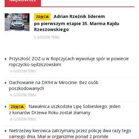
Adrian Rzeźnik liderem
ZDJĘCIA
po pierwszym etapie 35. Marma Rajdu
Rzeszowskiego
5 GODZIN TEMU
Przyszłość ZOZ-u w Ropczycach wywołuje spór w powiecie
ropczycko-sędziszowskim
6 GODZIN TEMU
Dachowanie na DK94 w Mirocinie. Bez osób
poszkodowanych
6 GODZIN TEMU
Nawałnica uszkodziła Lipę Sobieskiego. Jeden
ZDJĘCIA
z konarów Drzewa Roku został złamany
8 GODZIN TEMU
Nietrzeźwy kierowca zatrzymany przez policję dwa razy tego
samego dnia. Miał w organizmie ponad 2 promile