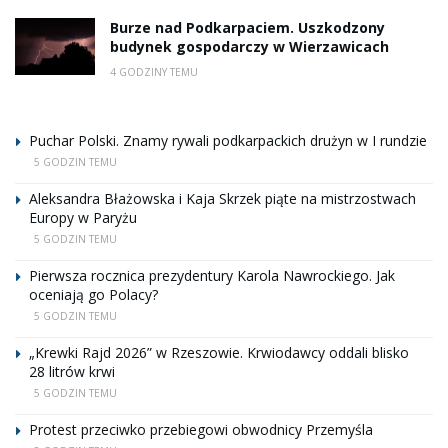
Burze nad Podkarpaciem. Uszkodzony
budynek gospodarczy w Wierzawicach
4 GODZINY TEMU
Puchar Polski. Znamy rywali podkarpackich drużyn w I rundzie
5 GODZIN TEMU
Aleksandra Błażowska i Kaja Skrzek piąte na mistrzostwach
Europy w Paryżu
5 GODZIN TEMU
Pierwsza rocznica prezydentury Karola Nawrockiego. Jak
oceniają go Polacy?
5 GODZIN TEMU
„Krewki Rajd 2026” w Rzeszowie. Krwiodawcy oddali blisko
28 litrów krwi
5 GODZIN TEMU
Protest przeciwko przebiegowi obwodnicy Przemyśla