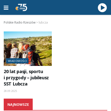
Polskie Radio Rzeszów
>
lubcza
WIADOMOŚCI
20 lat pasji, sportu
i przygody – jubileusz
SST Lubcza
28.09.2025
NAJNOWSZE