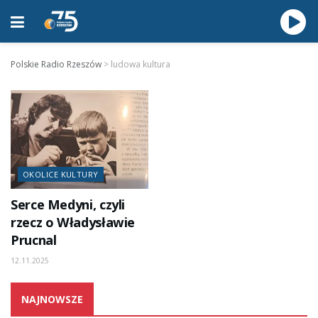
Polskie Radio Rzeszów
>
ludowa kultura
OKOLICE KULTURY
Serce Medyni, czyli
rzecz o Władysławie
Prucnal
12.11.2025
NAJNOWSZE