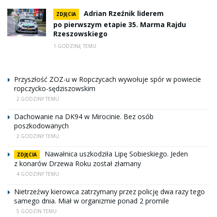
Adrian Rzeźnik liderem
ZDJĘCIA
po pierwszym etapie 35. Marma Rajdu
Rzeszowskiego
1 GODZINĘ TEMU
Przyszłość ZOZ-u w Ropczycach wywołuje spór w powiecie
ropczycko-sędziszowskim
2 GODZINY TEMU
Dachowanie na DK94 w Mirocinie. Bez osób
poszkodowanych
2 GODZINY TEMU
Nawałnica uszkodziła Lipę Sobieskiego. Jeden
ZDJĘCIA
z konarów Drzewa Roku został złamany
4 GODZINY TEMU
Nietrzeźwy kierowca zatrzymany przez policję dwa razy tego
samego dnia. Miał w organizmie ponad 2 promile
5 GODZIN TEMU