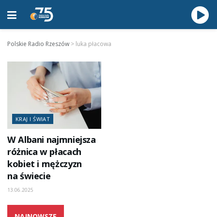
Polskie Radio Rzeszów
>
luka płacowa
KRAJ I ŚWIAT
W Albani najmniejsza
różnica w płacach
kobiet i mężczyzn
na świecie
13.06.2025
NAJNOWSZE