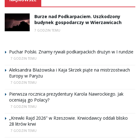
Burze nad Podkarpaciem. Uszkodzony
budynek gospodarczy w Wierzawicach
7 GODZIN TEMU
Puchar Polski. Znamy rywali podkarpackich drużyn w I rundzie
7 GODZIN TEMU
Aleksandra Błażowska i Kaja Skrzek piąte na mistrzostwach
Europy w Paryżu
7 GODZIN TEMU
Pierwsza rocznica prezydentury Karola Nawrockiego. Jak
oceniają go Polacy?
7 GODZIN TEMU
„Krewki Rajd 2026” w Rzeszowie. Krwiodawcy oddali blisko
28 litrów krwi
7 GODZIN TEMU