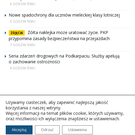
6 GODZIN TEMU
Nowe spadochrony dla uczniów mieleckiej klasy lotniczej
6 GODZIN TEMU
Żółta naklejka może uratować życie. PKP
ZDJĘCIA
przypomina zasady bezpieczeństwa na przejazdach
7 GODZIN TEMU
Seria zdarzeń drogowych na Podkarpaciu. Służby apelują
o zachowanie ostrożności
8 GODZIN TEMU
Używamy ciasteczek, aby zapewnić najlepszą jakość
korzystania z naszej witryny.
Więcej informacji na temat plików cookie, których używamy,
oraz możliwości ich wyłączenia znajdziesz w ustawieniach.
Copyright © 2026Polskie Radio Rzeszów S.A. w likwidacj.
Wszelkie prawa zastrzeżone.
Akceptuj
Odrzuć
Ustawienia