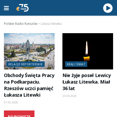
Polskie Radio Rzeszów
>
Lukasz litewka
RELACJE REPORTERSKIE
KRAJ I ŚWIAT
Obchody Święta Pracy
Nie żyje poseł Lewicy
na Podkarpaciu.
Łukasz Litewka. Miał
Rzeszów uczci pamięć
36 lat
Łukasza Litewki
23.04.2026
01.05.2026
NAJNOWSZE