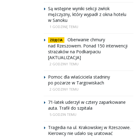
Są wstępne wyniki sekcji zwłok
mężczyzny, który wypadł z okna hotelu
w Sanoku
1 GODZINĘ TEMU
Oberwanie chmury
ZDJĘCIA
nad Rzeszowem. Ponad 150 interwencji
strażaków na Podkarpaciu
[AKTUALIZACJA]
2 GODZINY TEMU
Pomoc dla właściciela stadniny
po pożarze w Targowiskach
2 GODZINY TEMU
71-latek uderzył w cztery zaparkowane
auta. Trafił do szpitala
5 GODZIN TEMU
Tragedia na ul. Krakowskiej w Rzeszowie.
Kierowcy nie udało się uratować