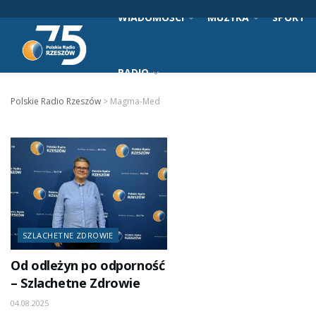
WIADOMOŚCI
MUZYKA
SPORT
RADIO
Polskie Radio Rzeszów
>
Magma-Med
SZLACHETNE ZDROWIE
Od odleżyn po odporność
– Szlachetne Zdrowie
04.08.2025