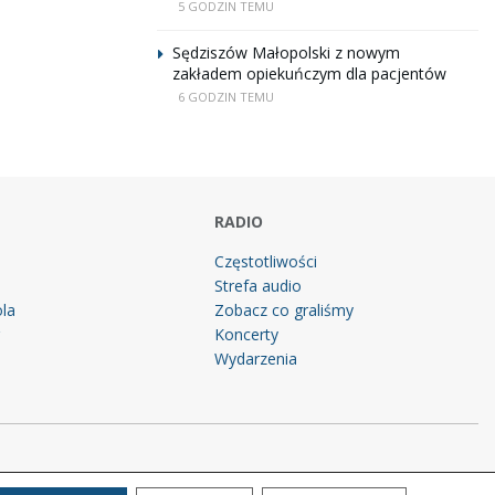
5 GODZIN TEMU
Sędziszów Małopolski z nowym
zakładem opiekuńczym dla pacjentów
6 GODZIN TEMU
RADIO
Częstotliwości
Strefa audio
la
Zobacz co graliśmy
g
Koncerty
Wydarzenia