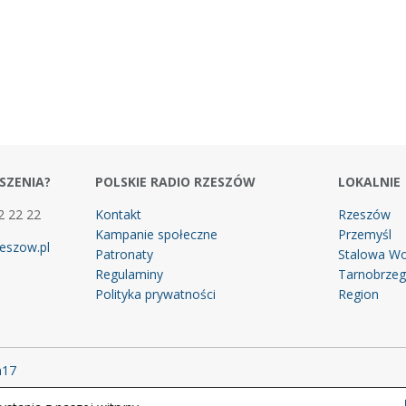
SZENIA?
POLSKIE RADIO RZESZÓW
LOKALNIE
2 22 22
Kontakt
Rzeszów
Kampanie społeczne
Przemyśl
eszow.pl
Patronaty
Stalowa Wo
Regulaminy
Tarnobrze
Polityka prywatności
Region
m17