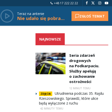
+48 17 222 22 22
Teraz na antenie
ZGŁOŚ TEMAT
Nie udało się pobrać tytułu.
NAJNOWSZE
Seria zdarzeń
drogowych
na Podkarpaciu.
Służby apelują
o zachowanie
ostrożności
12 MINUT TEMU
Utrudnienia podczas 35. Rajdu
ZDJĘCIA
Rzeszowskiego. Sprawdź, które ulice
będą wyłączone z ruchu
42 MINUTY TEMU