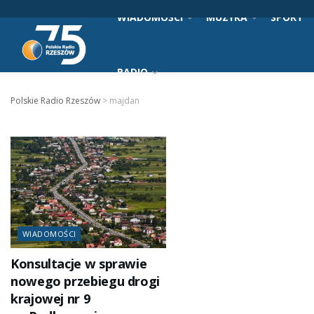
WIADOMOŚCI
MUZYKA
SPORT
RADIO
Polskie Radio Rzeszów
>
majdan
WIADOMOŚCI
Konsultacje w sprawie
nowego przebiegu drogi
krajowej nr 9