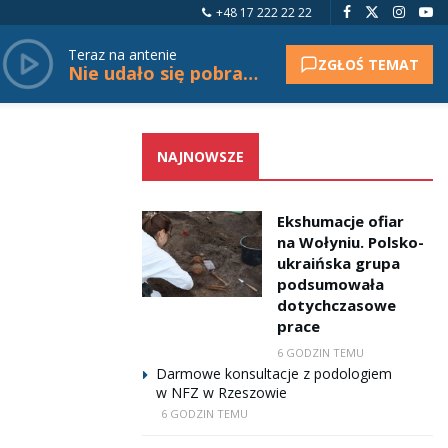
+48 17 222 22 22
Teraz na antenie
ZGŁOŚ TEMAT
Nie udało się pobrać tytułu.
NAJNOWSZE
Ekshumacje ofiar
na Wołyniu. Polsko-
ukraińska grupa
podsumowała
dotychczasowe
prace
6 GODZIN TEMU
Darmowe konsultacje z podologiem
w NFZ w Rzeszowie
6 GODZIN TEMU