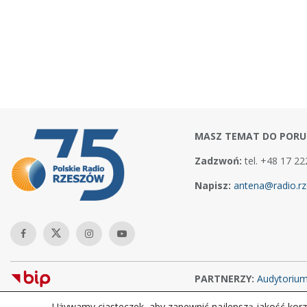
MASZ TEMAT DO PORU
Zadzwoń:
tel. +48 17 22
Napisz:
antena@radio.rz
PARTNERZY:
Audytoriu
Używamy ciasteczek, aby zapewnić najlepszą jakość korzy