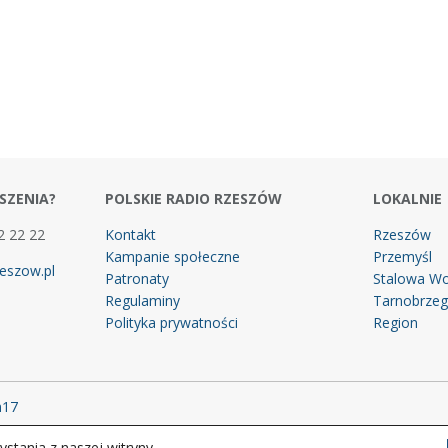
SZENIA?
POLSKIE RADIO RZESZÓW
LOKALNIE
2 22 22
Kontakt
Rzeszów
Kampanie społeczne
Przemyśl
eszow.pl
Patronaty
Stalowa Wo
Regulaminy
Tarnobrze
Polityka prywatności
Region
m17
stania z naszej witryny.