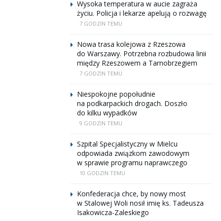
Wysoka temperatura w aucie zagraża
życiu. Policja i lekarze apelują o rozwagę
7 GODZIN TEMU
Nowa trasa kolejowa z Rzeszowa
do Warszawy. Potrzebna rozbudowa linii
między Rzeszowem a Tarnobrzegiem
7 GODZIN TEMU
Niespokojne popołudnie
na podkarpackich drogach. Doszło
do kilku wypadków
9 GODZIN TEMU
Szpital Specjalistyczny w Mielcu
odpowiada związkom zawodowym
w sprawie programu naprawczego
10 GODZIN TEMU
Konfederacja chce, by nowy most
w Stalowej Woli nosił imię ks. Tadeusza
Isakowicza-Zaleskiego