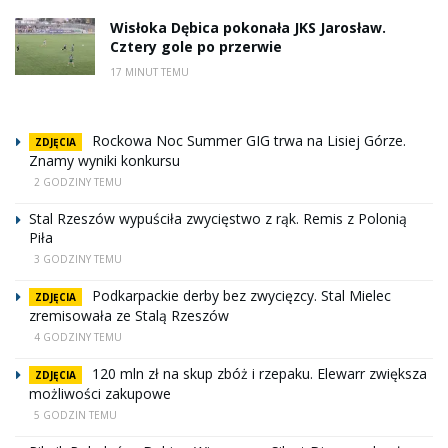
Wisłoka Dębica pokonała JKS Jarosław.
Cztery gole po przerwie
17 MINUT TEMU
Rockowa Noc Summer GIG trwa na Lisiej Górze.
ZDJĘCIA
Znamy wyniki konkursu
2 GODZINY TEMU
Stal Rzeszów wypuściła zwycięstwo z rąk. Remis z Polonią
Piła
3 GODZINY TEMU
Podkarpackie derby bez zwycięzcy. Stal Mielec
ZDJĘCIA
zremisowała ze Stalą Rzeszów
4 GODZINY TEMU
120 mln zł na skup zbóż i rzepaku. Elewarr zwiększa
ZDJĘCIA
możliwości zakupowe
5 GODZIN TEMU