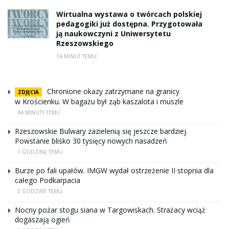
Wirtualna wystawa o twórcach polskiej
pedagogiki już dostępna. Przygotowała
ją naukowczyni z Uniwersytetu
Rzeszowskiego
14 MINUT TEMU
Chronione okazy zatrzymane na granicy
ZDJĘCIA
w Krościenku. W bagażu był ząb kaszalota i muszle
44 MINUTY TEMU
Rzeszowskie Bulwary zazielenią się jeszcze bardziej.
Powstanie blisko 30 tysięcy nowych nasadzeń
1 GODZINĘ TEMU
Burze po fali upałów. IMGW wydał ostrzeżenie II stopnia dla
całego Podkarpacia
2 GODZINY TEMU
Nocny pożar stogu siana w Targowiskach. Strażacy wciąż
dogaszają ogień