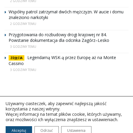
2 GODZINY TEMU
Wspólny patrol zatrzymał dwóch mężczyzn. W aucie i domu
znaleziono narkotyki
2 GODZINY TEMU
Przygotowania do rozbudowy drogi krajowej nr 84.
Powstanie dokumentacja dla odcinka Zagórz–Lesko
3 GODZINY TEMU
Legendarną WSK-ą przez Europę aż na Monte
ZDJĘCIA
Cassino
3 GODZINY TEMU
Używamy ciasteczek, aby zapewnić najlepszą jakość
korzystania z naszej witryny.
Więcej informacji na temat plików cookie, których używamy,
oraz możliwości ich wyłączenia znajdziesz w ustawieniach.
Copyright © 2026Polskie Radio Rzeszów S.A. w likwidacj.
Wszelkie prawa zastrzeżone.
Akceptuj
Odrzuć
Ustawienia