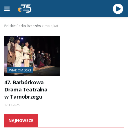
Polskie Radio Rzeszów
>
malajkat
WIADOMOŚCI
47. Barbórkowa
Drama Teatralna
w Tarnobrzegu
17.11.2025
NAJNOWSZE