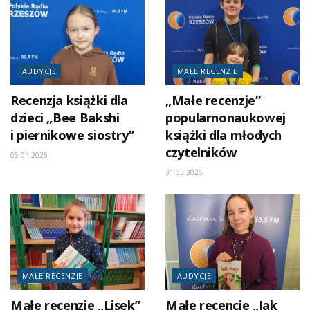
AUDYCJE
MAŁE RECENZJE
Recenzja książki dla
„Małe recenzje”
dzieci „Bee Bakshi
popularnonaukowej
i piernikowe siostry”
książki dla młodych
czytelników
05.04.2025
31.03.2025
MAŁE RECENZJE
AUDYCJE
Małe recenzje „Lisek”
Małe recencje „Jak