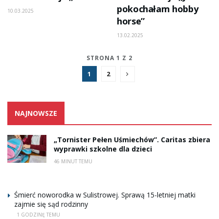
pokochałam hobby
10.03.2025
horse”
13.02.2025
STRONA 1 Z 2
1
2
NAJNOWSZE
„Tornister Pełen Uśmiechów”. Caritas zbiera
wyprawki szkolne dla dzieci
46 MINUT TEMU
Śmierć noworodka w Sulistrowej. Sprawą 15-letniej matki
zajmie się sąd rodzinny
1 GODZINĘ TEMU