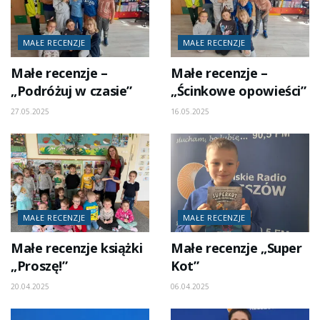
MAŁE RECENZJE
MAŁE RECENZJE
Małe recenzje –
Małe recenzje –
„Podróżuj w czasie”
„Ścinkowe opowieści”
27.05.2025
16.05.2025
MAŁE RECENZJE
MAŁE RECENZJE
Małe recenzje książki
Małe recenzje „Super
„Proszę!”
Kot”
20.04.2025
06.04.2025