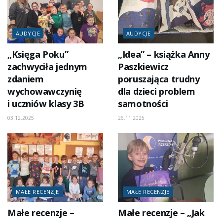
AUDYCJE
AUDYCJE
„Księga Poku”
„Idea” – książka Anny
zachwyciła jednym
Paszkiewicz
zdaniem
poruszająca trudny
wychowawczynię
dla dzieci problem
i uczniów klasy 3B
samotności
03.12.2025
26.11.2025
MAŁE RECENZJE
MAŁE RECENZJE
Małe recenzje –
Małe recenzje – „Jak