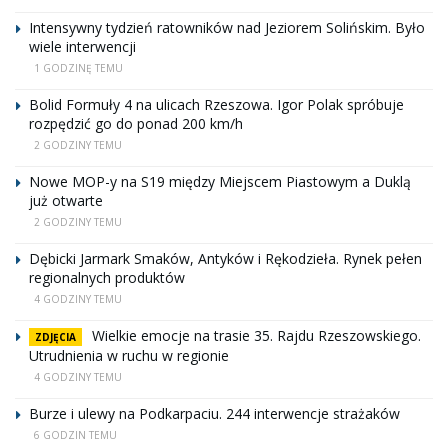
Intensywny tydzień ratowników nad Jeziorem Solińskim. Było
wiele interwencji
1 GODZINĘ TEMU
Bolid Formuły 4 na ulicach Rzeszowa. Igor Polak spróbuje
rozpędzić go do ponad 200 km/h
2 GODZINY TEMU
Nowe MOP-y na S19 między Miejscem Piastowym a Duklą
już otwarte
2 GODZINY TEMU
Dębicki Jarmark Smaków, Antyków i Rękodzieła. Rynek pełen
regionalnych produktów
4 GODZINY TEMU
Wielkie emocje na trasie 35. Rajdu Rzeszowskiego.
ZDJĘCIA
Utrudnienia w ruchu w regionie
4 GODZINY TEMU
Burze i ulewy na Podkarpaciu. 244 interwencje strażaków
6 GODZIN TEMU