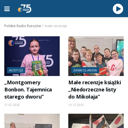
Polskie Radio Rzeszów
>
małe recenzje
AUDYCJE
ZAMKOLANDIA
„Montgomery
Małe recenzje książki
Bonbon. Tajemnica
„Niedorzeczne listy
starego dworu”
do Mikołaja”
27.02.2026
13.12.2025