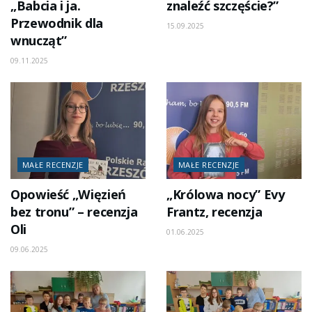
„Babcia i ja.
znaleźć szczęście?”
Przewodnik dla
15.09.2025
wnucząt”
09.11.2025
MAŁE RECENZJE
MAŁE RECENZJE
Opowieść „Więzień
„Królowa nocy” Evy
bez tronu” – recenzja
Frantz, recenzja
Oli
01.06.2025
09.06.2025