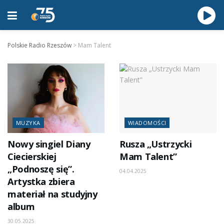
Polskie Radio Rzeszów
>
Mam Talent
MUZYKA
WIADOMOŚCI
Nowy singiel Diany
Rusza „Ustrzycki
Ciecierskiej
Mam Talent”
„Podnoszę się”.
04.04.2025
Artystka zbiera
materiał na studyjny
album
30.05.2025