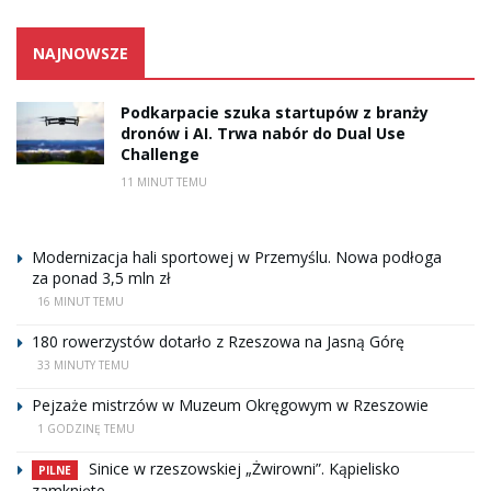
NAJNOWSZE
Podkarpacie szuka startupów z branży
dronów i AI. Trwa nabór do Dual Use
Challenge
11 MINUT TEMU
Modernizacja hali sportowej w Przemyślu. Nowa podłoga
za ponad 3,5 mln zł
16 MINUT TEMU
180 rowerzystów dotarło z Rzeszowa na Jasną Górę
33 MINUTY TEMU
Pejzaże mistrzów w Muzeum Okręgowym w Rzeszowie
1 GODZINĘ TEMU
Sinice w rzeszowskiej „Żwirowni”. Kąpielisko
PILNE
zamknięte