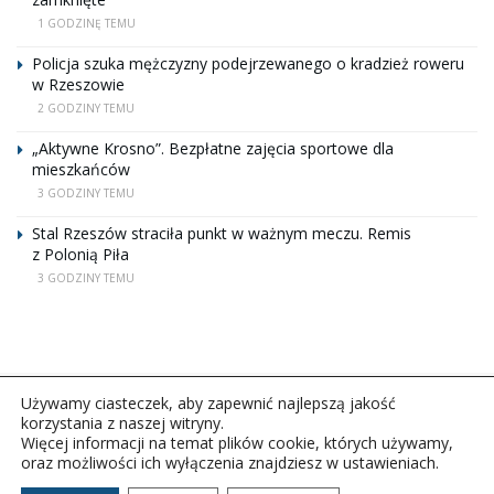
1 GODZINĘ TEMU
Policja szuka mężczyzny podejrzewanego o kradzież roweru
w Rzeszowie
2 GODZINY TEMU
„Aktywne Krosno”. Bezpłatne zajęcia sportowe dla
mieszkańców
3 GODZINY TEMU
Stal Rzeszów straciła punkt w ważnym meczu. Remis
z Polonią Piła
3 GODZINY TEMU
Używamy ciasteczek, aby zapewnić najlepszą jakość
korzystania z naszej witryny.
Więcej informacji na temat plików cookie, których używamy,
oraz możliwości ich wyłączenia znajdziesz w ustawieniach.
Copyright © 2026Polskie Radio Rzeszów S.A. w likwidacj.