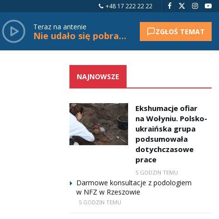
+48 17 222 22 22
Teraz na antenie
ZGŁOŚ TEMAT
Nie udało się pobrać tytułu.
NAJNOWSZE
Ekshumacje ofiar
na Wołyniu. Polsko-
ukraińska grupa
podsumowała
dotychczasowe
prace
5 GODZIN TEMU
Darmowe konsultacje z podologiem
w NFZ w Rzeszowie
5 GODZIN TEMU