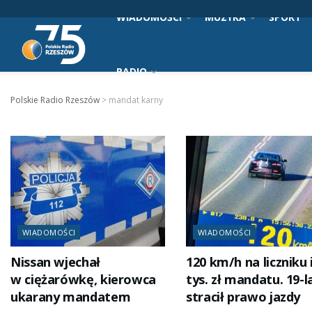
WIADOMOŚCI
MUZYKA
SPORT
RADIO
Polskie Radio Rzeszów
>
mandat karny
WIADOMOŚCI
WIADOMOŚCI
Nissan wjechał
120 km/h na liczniku i
w ciężarówkę, kierowca
tys. zł mandatu. 19-l
ukarany mandatem
stracił prawo jazdy