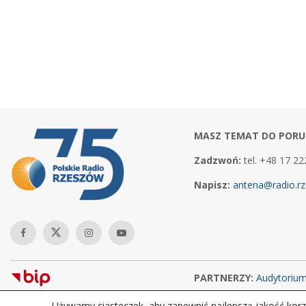
MASZ TEMAT DO PORU
Zadzwoń:
tel. +48 17 22
Napisz:
antena@radio.rz
PARTNERZY:
Audytoriu
Używamy ciasteczek, aby zapewnić najlepszą jakość korzy