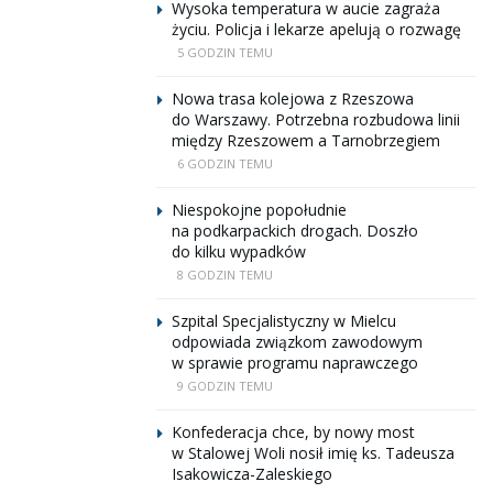
Wysoka temperatura w aucie zagraża
życiu. Policja i lekarze apelują o rozwagę
5 GODZIN TEMU
Nowa trasa kolejowa z Rzeszowa
do Warszawy. Potrzebna rozbudowa linii
między Rzeszowem a Tarnobrzegiem
6 GODZIN TEMU
Niespokojne popołudnie
na podkarpackich drogach. Doszło
do kilku wypadków
8 GODZIN TEMU
Szpital Specjalistyczny w Mielcu
odpowiada związkom zawodowym
w sprawie programu naprawczego
9 GODZIN TEMU
Konfederacja chce, by nowy most
w Stalowej Woli nosił imię ks. Tadeusza
Isakowicza-Zaleskiego