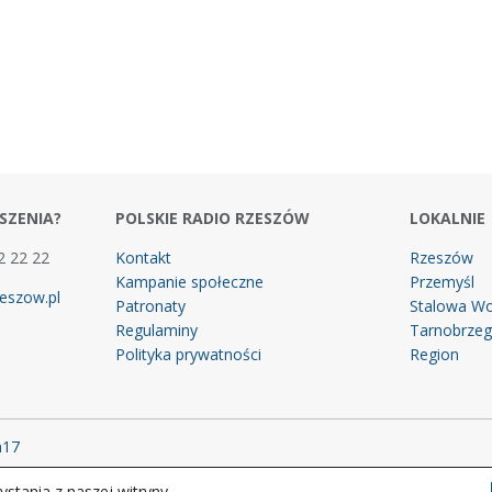
SZENIA?
POLSKIE RADIO RZESZÓW
LOKALNIE
2 22 22
Kontakt
Rzeszów
Kampanie społeczne
Przemyśl
eszow.pl
Patronaty
Stalowa Wo
Regulaminy
Tarnobrze
Polityka prywatności
Region
m17
stania z naszej witryny.