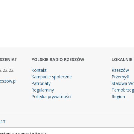
SZENIA?
POLSKIE RADIO RZESZÓW
LOKALNIE
2 22 22
Kontakt
Rzeszów
Kampanie społeczne
Przemyśl
eszow.pl
Patronaty
Stalowa Wo
Regulaminy
Tarnobrze
Polityka prywatności
Region
m17
stania z naszej witryny.