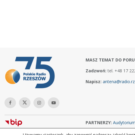
MASZ TEMAT DO PORU
Zadzwoń:
tel. +48 17 22
Napisz:
antena@radio.rz
PARTNERZY:
Audytoriu
Używamy ciasteczek, aby zapewnić najlepszą jakość korzy