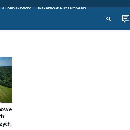
STREFA AUDIO
KALENDARZ WYDARZEŃ
nowe
ch
zych