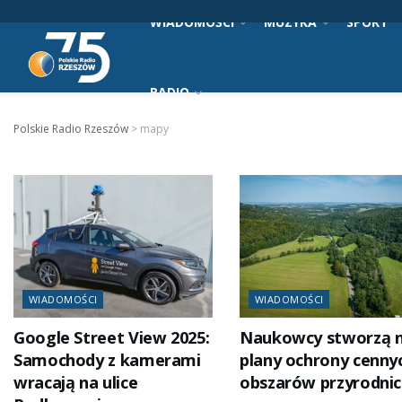
WIADOMOŚCI
MUZYKA
SPORT
RADIO
Polskie Radio Rzeszów
>
mapy
WIADOMOŚCI
WIADOMOŚCI
Google Street View 2025:
Naukowcy stworzą 
Samochody z kamerami
plany ochrony cenny
wracają na ulice
obszarów przyrodnic