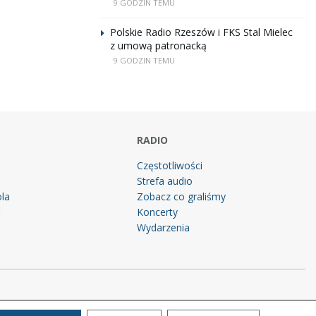
9 GODZIN TEMU
Polskie Radio Rzeszów i FKS Stal Mielec
z umową patronacką
9 GODZIN TEMU
RADIO
Częstotliwości
Strefa audio
la
Zobacz co graliśmy
g
Koncerty
Wydarzenia