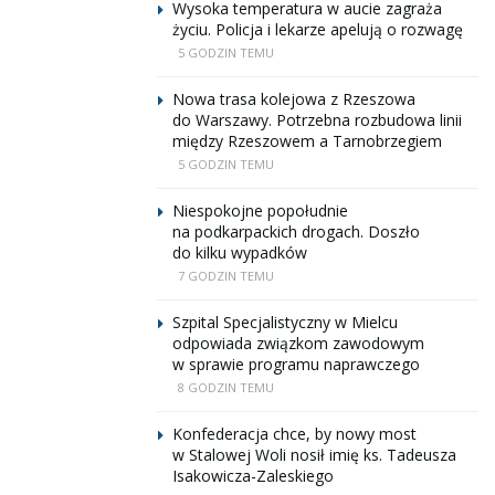
Wysoka temperatura w aucie zagraża
życiu. Policja i lekarze apelują o rozwagę
5 GODZIN TEMU
Nowa trasa kolejowa z Rzeszowa
do Warszawy. Potrzebna rozbudowa linii
między Rzeszowem a Tarnobrzegiem
5 GODZIN TEMU
Niespokojne popołudnie
na podkarpackich drogach. Doszło
do kilku wypadków
7 GODZIN TEMU
Szpital Specjalistyczny w Mielcu
odpowiada związkom zawodowym
w sprawie programu naprawczego
8 GODZIN TEMU
Konfederacja chce, by nowy most
w Stalowej Woli nosił imię ks. Tadeusza
Isakowicza-Zaleskiego