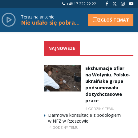
+48 17 222 22 22
Teraz na antenie
ZGŁOŚ TEMAT
Nie udało się pobrać tytułu.
NAJNOWSZE
Ekshumacje ofiar
na Wołyniu. Polsko-
ukraińska grupa
podsumowała
dotychczasowe
prace
4 GODZINY TEMU
Darmowe konsultacje z podologiem
w NFZ w Rzeszowie
4 GODZINY TEMU