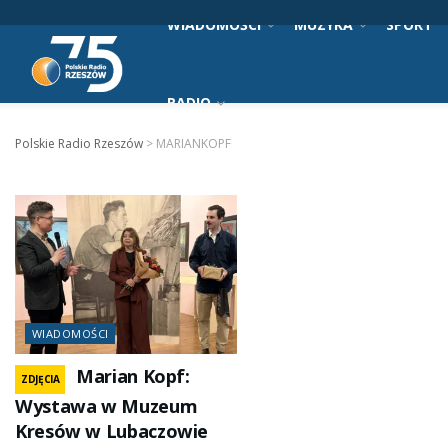
WIADOMOŚCI
MUZYKA
SPORT
RADIO
Polskie Radio Rzeszów
>
MARIANKOPF
WIADOMOŚCI
Marian Kopf:
ZDJĘCIA
Wystawa w Muzeum
Kresów w Lubaczowie