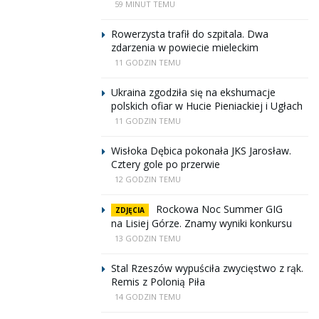
59 MINUT TEMU
Rowerzysta trafił do szpitala. Dwa
zdarzenia w powiecie mieleckim
11 GODZIN TEMU
Ukraina zgodziła się na ekshumacje
polskich ofiar w Hucie Pieniackiej i Ugłach
11 GODZIN TEMU
Wisłoka Dębica pokonała JKS Jarosław.
Cztery gole po przerwie
12 GODZIN TEMU
Rockowa Noc Summer GIG
ZDJĘCIA
na Lisiej Górze. Znamy wyniki konkursu
13 GODZIN TEMU
Stal Rzeszów wypuściła zwycięstwo z rąk.
Remis z Polonią Piła
14 GODZIN TEMU