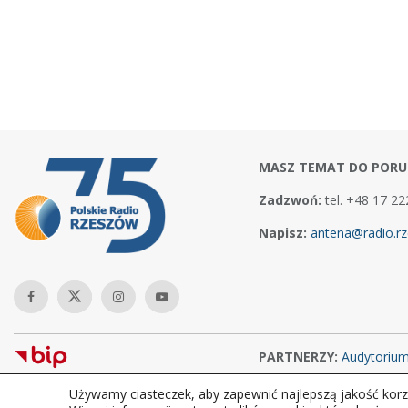
MASZ TEMAT DO PORU
Zadzwoń:
tel. +48 17 22
Napisz:
antena@radio.rz
PARTNERZY:
Audytoriu
Używamy ciasteczek, aby zapewnić najlepszą jakość korzy
Copyright © 2026Polskie Radio Rzeszów S.A. w likwidacj. Wszelkie