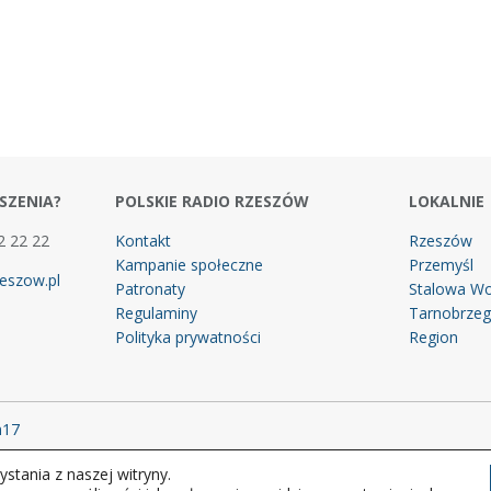
SZENIA?
POLSKIE RADIO RZESZÓW
LOKALNIE
2 22 22
Kontakt
Rzeszów
Kampanie społeczne
Przemyśl
eszow.pl
Patronaty
Stalowa Wo
Regulaminy
Tarnobrze
Polityka prywatności
Region
m17
stania z naszej witryny.
 prawa zastrzeżone.