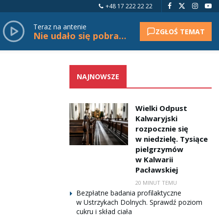
+48 17 222 22 22
Teraz na antenie
ZGŁOŚ TEMAT
Nie udało się pobrać tytułu.
NAJNOWSZE
Wielki Odpust
Kalwaryjski
rozpocznie się
w niedzielę. Tysiące
pielgrzymów
w Kalwarii
Pacławskiej
20 MINUT TEMU
Bezpłatne badania profilaktyczne
w Ustrzykach Dolnych. Sprawdź poziom
cukru i skład ciała