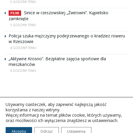
3 GODZINY TEMU
Sinice w rzeszowskiej „Żwirowni”. Kąpielisko
PILNE
zamknięte
3 GODZINY TEMU
Policja szuka mężczyzny podejrzewanego o kradzież roweru
w Rzeszowie
4 GODZINY TEMU
„Aktywne Krosno”. Bezpłatne zajęcia sportowe dla
mieszkańców
4 GODZINY TEMU
Używamy ciasteczek, aby zapewnić najlepszą jakość
korzystania z naszej witryny.
Więcej informacji na temat plików cookie, których używamy,
oraz możliwości ich wyłączenia znajdziesz w ustawieniach.
Copyright © 2026Polskie Radio Rzeszów S.A. w likwidacj.
Wszelkie prawa zastrzeżone.
Akceptuj
Odrzuć
Ustawienia