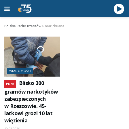
Polskie Radio Rzeszów
>
marichuana
WIADOMOŚCI
Blisko 300
PILNE
gramów narkotyków
zabezpieczonych
w Rzeszowie. 45-
latkowi grozi 10 lat
więzienia
10.02.2026