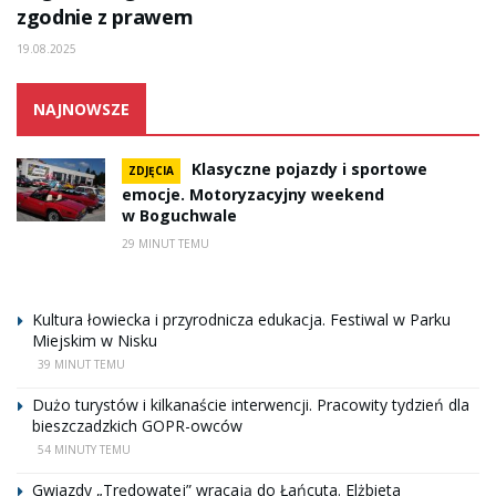
zgodnie z prawem
19.08.2025
NAJNOWSZE
Klasyczne pojazdy i sportowe
ZDJĘCIA
emocje. Motoryzacyjny weekend
w Boguchwale
29 MINUT TEMU
Kultura łowiecka i przyrodnicza edukacja. Festiwal w Parku
Miejskim w Nisku
39 MINUT TEMU
Dużo turystów i kilkanaście interwencji. Pracowity tydzień dla
bieszczadzkich GOPR-owców
54 MINUTY TEMU
Gwiazdy „Trędowatej” wracają do Łańcuta. Elżbieta