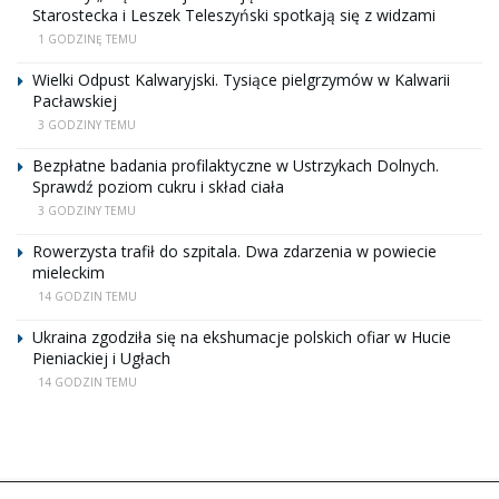
Starostecka i Leszek Teleszyński spotkają się z widzami
1 GODZINĘ TEMU
Wielki Odpust Kalwaryjski. Tysiące pielgrzymów w Kalwarii
Pacławskiej
3 GODZINY TEMU
Bezpłatne badania profilaktyczne w Ustrzykach Dolnych.
Sprawdź poziom cukru i skład ciała
3 GODZINY TEMU
Rowerzysta trafił do szpitala. Dwa zdarzenia w powiecie
mieleckim
14 GODZIN TEMU
Ukraina zgodziła się na ekshumacje polskich ofiar w Hucie
Pieniackiej i Ugłach
14 GODZIN TEMU