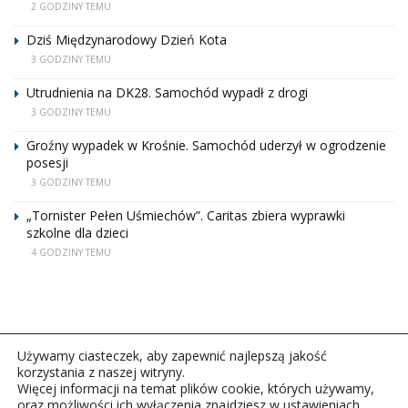
2 GODZINY TEMU
Dziś Międzynarodowy Dzień Kota
3 GODZINY TEMU
Utrudnienia na DK28. Samochód wypadł z drogi
3 GODZINY TEMU
Groźny wypadek w Krośnie. Samochód uderzył w ogrodzenie
posesji
3 GODZINY TEMU
„Tornister Pełen Uśmiechów”. Caritas zbiera wyprawki
szkolne dla dzieci
4 GODZINY TEMU
Używamy ciasteczek, aby zapewnić najlepszą jakość
korzystania z naszej witryny.
Więcej informacji na temat plików cookie, których używamy,
oraz możliwości ich wyłączenia znajdziesz w ustawieniach.