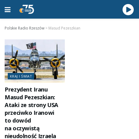
Polskie Radio Rzeszów
>
Masud Pezeszkian
KRAJ I ŚWIAT
Prezydent Iranu
Masud Pezeszkian:
Ataki ze strony USA
przeciwko Iranowi
to dowód
na oczywistą
nieudolność Izraela