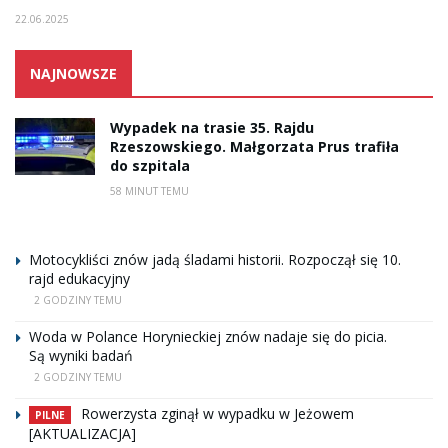
22.06.2025
NAJNOWSZE
Wypadek na trasie 35. Rajdu
Rzeszowskiego. Małgorzata Prus trafiła
do szpitala
58 MINUT TEMU
Motocykliści znów jadą śladami historii. Rozpoczął się 10.
rajd edukacyjny
2 GODZINY TEMU
Woda w Polance Horynieckiej znów nadaje się do picia.
Są wyniki badań
2 GODZINY TEMU
Rowerzysta zginął w wypadku w Jeżowem
PILNE
[AKTUALIZACJA]