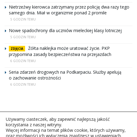
Nietrzeźwy kierowca zatrzymany przez policję dwa razy tego
samego dnia. Miał w organizmie ponad 2 promile
5 GODZIN TEMU
Nowe spadochrony dla uczniów mieleckiej klasy lotniczej
5 GODZIN TEMU
Żółta naklejka może uratować życie. PKP
ZDJĘCIA
przypomina zasady bezpieczeństwa na przejazdach
6 GODZIN TEMU
Seria zdarzeń drogowych na Podkarpaciu. Służby apelują
o zachowanie ostrożności
6 GODZIN TEMU
Używamy ciasteczek, aby zapewnić najlepszą jakość
korzystania z naszej witryny.
Więcej informacji na temat plików cookie, których używamy,
oraz możliwości ich wyłączenia znajdziesz w ustawieniach.