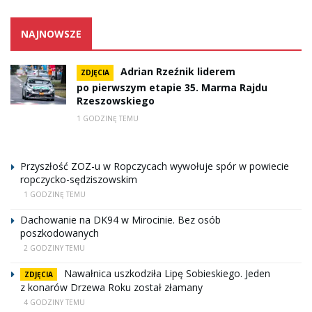
NAJNOWSZE
Adrian Rzeźnik liderem
ZDJĘCIA
po pierwszym etapie 35. Marma Rajdu
Rzeszowskiego
1 GODZINĘ TEMU
Przyszłość ZOZ-u w Ropczycach wywołuje spór w powiecie
ropczycko-sędziszowskim
1 GODZINĘ TEMU
Dachowanie na DK94 w Mirocinie. Bez osób
poszkodowanych
2 GODZINY TEMU
Nawałnica uszkodziła Lipę Sobieskiego. Jeden
ZDJĘCIA
z konarów Drzewa Roku został złamany
4 GODZINY TEMU