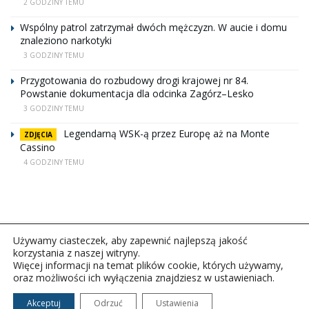
2 GODZINY TEMU
Wspólny patrol zatrzymał dwóch mężczyzn. W aucie i domu
znaleziono narkotyki
3 GODZINY TEMU
Przygotowania do rozbudowy drogi krajowej nr 84.
Powstanie dokumentacja dla odcinka Zagórz–Lesko
3 GODZINY TEMU
Legendarną WSK-ą przez Europę aż na Monte
ZDJĘCIA
Cassino
4 GODZINY TEMU
Używamy ciasteczek, aby zapewnić najlepszą jakość
korzystania z naszej witryny.
Więcej informacji na temat plików cookie, których używamy,
oraz możliwości ich wyłączenia znajdziesz w ustawieniach.
Copyright © 2026Polskie Radio Rzeszów S.A. w likwidacj.
Wszelkie prawa zastrzeżone.
Akceptuj
Odrzuć
Ustawienia