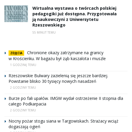
Wirtualna wystawa o twórcach polskiej
pedagogiki już dostępna. Przygotowała
ją naukowczyni z Uniwersytetu
Rzeszowskiego
55 MINUT TEMU
Chronione okazy zatrzymane na granicy
ZDJĘCIA
w Krościenku. W bagażu był ząb kaszalota i muszle
1 GODZINĘ TEMU
Rzeszowskie Bulwary zazielenią się jeszcze bardziej.
Powstanie blisko 30 tysięcy nowych nasadzeń
2 GODZINY TEMU
Burze po fali upałów. IMGW wydał ostrzeżenie II stopnia dla
całego Podkarpacia
2 GODZINY TEMU
Nocny pożar stogu siana w Targowiskach. Strażacy wciąż
dogaszają ogień