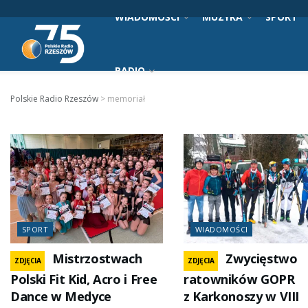
WIADOMOŚCI
MUZYKA
SPORT
RADIO
Polskie Radio Rzeszów
>
memoriał
SPORT
WIADOMOŚCI
Mistrzostwach
Zwycięstwo
ZDJĘCIA
ZDJĘCIA
Polski Fit Kid, Acro i Free
ratowników GOPR
Dance w Medyce
z Karkonoszy w VIII