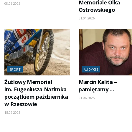
Memoriale Olka
08.06.2026
Ostrowskiego
31.01.2026
SPORT
AUDYCJE
Żużlowy Memoriał
Marcin Kalita –
im. Eugeniusza Nazimka
pamiętamy …
początkiem października
21.06.2025
w Rzeszowie
15.09.2025