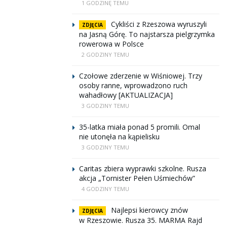
1 GODZINĘ TEMU
Cykliści z Rzeszowa wyruszyli
ZDJĘCIA
na Jasną Górę. To najstarsza pielgrzymka
rowerowa w Polsce
2 GODZINY TEMU
Czołowe zderzenie w Wiśniowej. Trzy
osoby ranne, wprowadzono ruch
wahadłowy [AKTUALIZACJA]
3 GODZINY TEMU
35-latka miała ponad 5 promili. Omal
nie utonęła na kąpielisku
3 GODZINY TEMU
Caritas zbiera wyprawki szkolne. Rusza
akcja „Tornister Pełen Uśmiechów”
4 GODZINY TEMU
Najlepsi kierowcy znów
ZDJĘCIA
w Rzeszowie. Rusza 35. MARMA Rajd