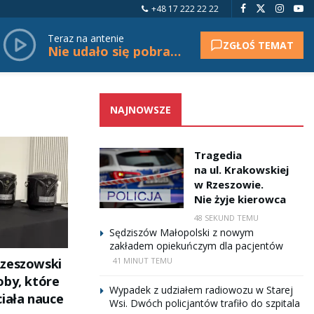
+48 17 222 22 22
Teraz na antenie
ZGŁOŚ TEMAT
Nie udało się pobrać tytułu.
NAJNOWSZE
Tragedia
na ul. Krakowskiej
w Rzeszowie.
Nie żyje kierowca
48 SEKUND TEMU
Sędziszów Małopolski z nowym
zakładem opiekuńczym dla pacjentów
Rzeszowski
41 MINUT TEMU
oby, które
Wypadek z udziałem radiowozu w Starej
ciała nauce
Wsi. Dwóch policjantów trafiło do szpitala