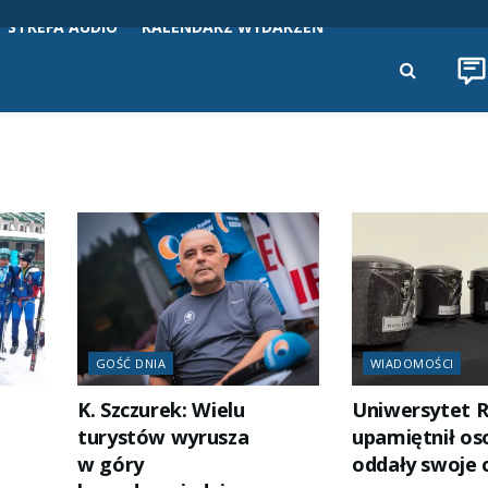
STREFA AUDIO
KALENDARZ WYDARZEŃ
GOŚĆ DNIA
WIADOMOŚCI
K. Szczurek: Wielu
Uniwersytet 
turystów wyrusza
upamiętnił os
w góry
oddały swoje 