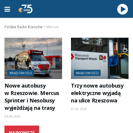
Polskie Radio Rzeszów
>
Mercus
WIADOMOŚCI
WIADOMOŚCI
Nowe autobusy
Trzy nowe autobusy
w Rzeszowie. Mercus
elektryczne wyjadą
Sprinter i Nesobusy
na ulice Rzeszowa
wyjeżdżają na trasy
07.05.2026
04.08.2026
NAJNOWSZE