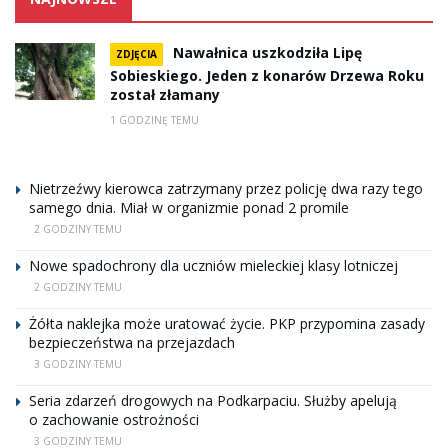
Nawałnica uszkodziła Lipę
ZDJĘCIA
Sobieskiego. Jeden z konarów Drzewa Roku
został złamany
1 GODZINĘ TEMU
Nietrzeźwy kierowca zatrzymany przez policję dwa razy tego
samego dnia. Miał w organizmie ponad 2 promile
2 GODZINY TEMU
Nowe spadochrony dla uczniów mieleckiej klasy lotniczej
2 GODZINY TEMU
Żółta naklejka może uratować życie. PKP przypomina zasady
bezpieczeństwa na przejazdach
3 GODZINY TEMU
Seria zdarzeń drogowych na Podkarpaciu. Służby apelują
o zachowanie ostrożności
3 GODZINY TEMU