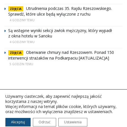
Utrudnienia podczas 35. Rajdu Rzeszowskiego.
ZDJĘCIA
Sprawdź, które ulice będą wyłączone z ruchu
4 GODZINY TEMU
Są wstępne wyniki sekcji zwłok mężczyzny, który wypadł
z okna hotelu w Sanoku
4 GODZINY TEMU
Oberwanie chmury nad Rzeszowem. Ponad 150
ZDJĘCIA
interwencji strażaków na Podkarpaciu [AKTUALIZACJA]
5 GODZIN TEMU
Używamy ciasteczek, aby zapewnić najlepszą jakość
korzystania z naszej witryny.
Więcej informacji na temat plików cookie, których używamy,
oraz możliwości ich wyłączenia znajdziesz w ustawieniach.
Copyright © 2026Polskie Radio Rzeszów S.A. w likwidacj.
Wszelkie prawa zastrzeżone.
Akceptuj
Odrzuć
Ustawienia