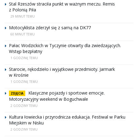
Stal Rzeszów straciła punkt w ważnym meczu. Remis
z Polonią Piła
29 MINUT TEMU
Motocyklista zderzył się z sarną na DK77
60 MINUT TEMU
Pałac Wodzickich w Tyczynie otwarty dla zwiedzających.
Wstęp bezpłatny
1 GODZINĘ TEMU
Starocie, rękodzieło i wyjątkowe przedmioty. Jarmark
w Krośnie
1 GODZINĘ TEMU
Klasyczne pojazdy i sportowe emocje.
ZDJĘCIA
Motoryzacyjny weekend w Boguchwale
2 GODZINY TEMU
Kultura łowiecka i przyrodnicza edukacja. Festiwal w Parku
Miejskim w Nisku
2 GODZINY TEMU