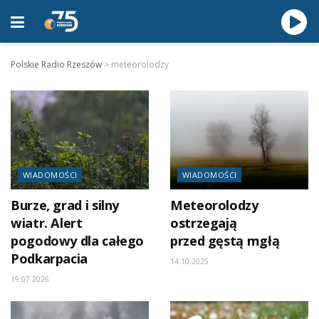
Polskie Radio Rzeszów
>
meteorolodzy
WIADOMOŚCI
WIADOMOŚCI
Burze, grad i silny
Meteorolodzy
wiatr. Alert
ostrzegają
pogodowy dla całego
przed gęstą mgłą
Podkarpacia
14.10.2025
19.07.2026