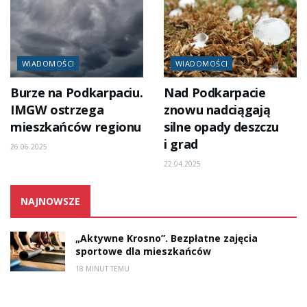
WIADOMOŚCI
WIADOMOŚCI
Burze na Podkarpaciu.
Nad Podkarpacie
IMGW ostrzega
znowu nadciągają
mieszkańców regionu
silne opady deszczu
i grad
26.06.2025
22.04.2025
NAJNOWSZE
„Aktywne Krosno”. Bezpłatne zajęcia
sportowe dla mieszkańców
18 MINUT TEMU