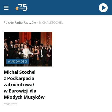
Polskie Radio Rzeszów
>
MICHALSTOCHEL
WIADOMOŚCI
Michał Stochel
z Podkarpacia
zatriumfował
w Eurowizji dla
Młodych Muzyków
07.06.2026