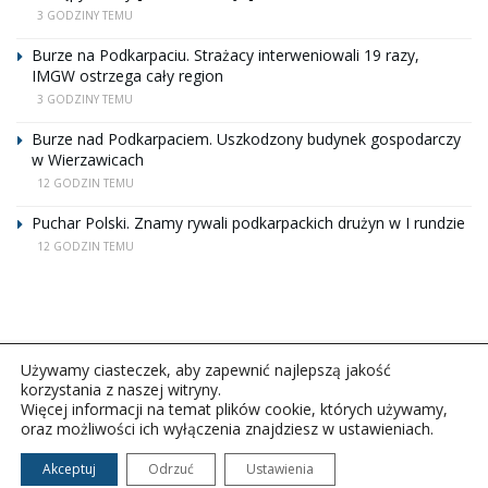
3 GODZINY TEMU
Burze na Podkarpaciu. Strażacy interweniowali 19 razy,
IMGW ostrzega cały region
3 GODZINY TEMU
Burze nad Podkarpaciem. Uszkodzony budynek gospodarczy
w Wierzawicach
12 GODZIN TEMU
Puchar Polski. Znamy rywali podkarpackich drużyn w I rundzie
12 GODZIN TEMU
Używamy ciasteczek, aby zapewnić najlepszą jakość
korzystania z naszej witryny.
Więcej informacji na temat plików cookie, których używamy,
oraz możliwości ich wyłączenia znajdziesz w ustawieniach.
Copyright © 2026Polskie Radio Rzeszów S.A. w likwidacj.
Wszelkie prawa zastrzeżone.
Akceptuj
Odrzuć
Ustawienia