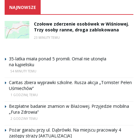
NAJNOWSZE
Czołowe zderzenie osobówek w Wiśniowej.
Trzy osoby ranne, droga zablokowana
23 MINUTY TEMU
35-latka miała ponad 5 promili. Omal nie utonęła
na kąpielisku
54 MINUTY TEMU
Caritas zbiera wyprawki szkolne. Rusza akcja „Tornister Pełen
Uśmiechów”
1 GODZINĘ TEMU
Bezpłatne badanie znamion w Błażowej. Przyjedzie mobilna
„Fura Zdrowia”
2 GODZINY TEMU
Pożar garażu przy ul. Dąbrówki. Na miejscu pracowały 4
zastępy straży [AKTUALIZACJA]