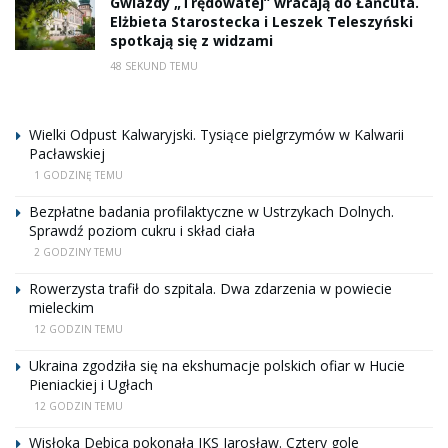
Gwiazdy „Trędowatej” wracają do Łańcuta.
Elżbieta Starostecka i Leszek Teleszyński
spotkają się z widzami
48 SEKUND TEMU
Wielki Odpust Kalwaryjski. Tysiące pielgrzymów w Kalwarii
Pacławskiej
1 GODZINĘ TEMU
Bezpłatne badania profilaktyczne w Ustrzykach Dolnych.
Sprawdź poziom cukru i skład ciała
2 GODZINY TEMU
Rowerzysta trafił do szpitala. Dwa zdarzenia w powiecie
mieleckim
12 GODZIN TEMU
Ukraina zgodziła się na ekshumacje polskich ofiar w Hucie
Pieniackiej i Ugłach
12 GODZIN TEMU
Wisłoka Dębica pokonała JKS Jarosław. Cztery gole