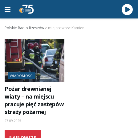
Polskie Radio Rzeszów
>
miejscowosc Kamien
WIADOMOŚCI
Pożar drewnianej
wiaty – na miejscu
pracuje pięć zastępów
straży pożarnej
27.09.2025
NAJNOWSZE