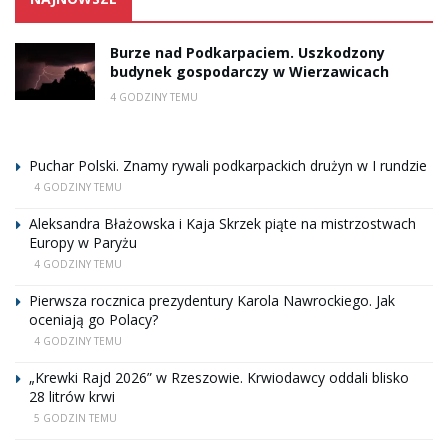
Burze nad Podkarpaciem. Uszkodzony
budynek gospodarczy w Wierzawicach
4 GODZINY TEMU
Puchar Polski. Znamy rywali podkarpackich drużyn w I rundzie
4 GODZINY TEMU
Aleksandra Błażowska i Kaja Skrzek piąte na mistrzostwach
Europy w Paryżu
4 GODZINY TEMU
Pierwsza rocznica prezydentury Karola Nawrockiego. Jak
oceniają go Polacy?
4 GODZINY TEMU
„Krewki Rajd 2026” w Rzeszowie. Krwiodawcy oddali blisko
28 litrów krwi
5 GODZIN TEMU