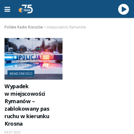
Polskie Radio Rzeszów
>
miejscowość Rymanów
WIADOMOŚCI
Wypadek
w miejscowości
Rymanów –
zablokowany pas
ruchu w kierunku
Krosna
04.07.2025