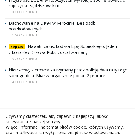
ropczycko-sędziszowskim
10 GODZIN TEMU
Dachowanie na DK94 w Mirocinie. Bez osób
poszkodowanych
11 GODZIN TEMU
Nawałnica uszkodziła Lipę Sobieskiego. Jeden
ZDJĘCIA
z konarów Drzewa Roku został złamany
13 GODZIN TEMU
Nietrzeźwy kierowca zatrzymany przez policję dwa razy tego
samego dnia. Miał w organizmie ponad 2 promile
14 GODZIN TEMU
Używamy ciasteczek, aby zapewnić najlepszą jakość
korzystania z naszej witryny.
Więcej informacji na temat plików cookie, których używamy,
oraz możliwości ich wyłączenia znajdziesz w ustawieniach.