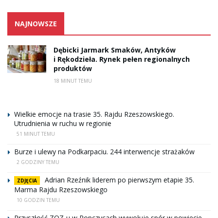
NAJNOWSZE
Dębicki Jarmark Smaków, Antyków
i Rękodzieła. Rynek pełen regionalnych
produktów
18 MINUT TEMU
Wielkie emocje na trasie 35. Rajdu Rzeszowskiego.
Utrudnienia w ruchu w regionie
51 MINUT TEMU
Burze i ulewy na Podkarpaciu. 244 interwencje strażaków
2 GODZINY TEMU
Adrian Rzeźnik liderem po pierwszym etapie 35.
ZDJĘCIA
Marma Rajdu Rzeszowskiego
10 GODZIN TEMU
Przyszłość ZOZ-u w Ropczycach wywołuje spór w powiecie