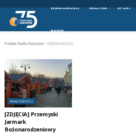
WIADOMOŚCI
MUZYKA
SPORT
RADIO
Polskie Radio Rzeszów
>
MIEJSKAWIGILIA
WIADOMOŚCI
[ZDJĘCIA] Przemyski
Jarmark
Bożonarodzeniowy