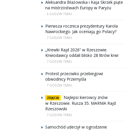
Aleksandra Błażowska i Kaja Skrzek piąte
na mistrzostwach Europy w Paryżu
6 GODZIN TEMU
Pierwsza rocznica prezydentury Karola
Nawrockiego. Jak oceniają go Polacy?
7 GODZIN TEMU
„Krewki Rajd 2026” w Rzeszowie.
Krwiodawcy oddali blisko 28 litrów krwi
7 GODZIN TEMU
Protest przeciwko przebiegowi
obwodnicy Przemyśla
7 GODZIN TEMU
Najlepsi kierowcy znów
ZDJĘCIA
w Rzeszowie. Rusza 35. MARMA Rajd
Rzeszowski
7 GODZIN TEMU
Samochód uderzył w ogrodzenie