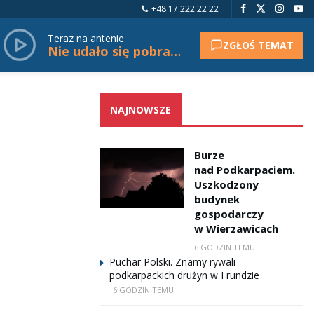
+48 17 222 22 22
Teraz na antenie
ZGŁOŚ TEMAT
Nie udało się pobrać tytułu.
NAJNOWSZE
Burze
nad Podkarpaciem.
Uszkodzony
budynek
gospodarczy
w Wierzawicach
6 GODZIN TEMU
Puchar Polski. Znamy rywali
podkarpackich drużyn w I rundzie
6 GODZIN TEMU