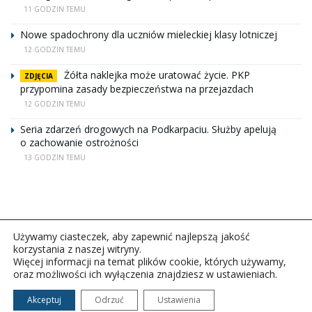
11 GODZIN TEMU
Nowe spadochrony dla uczniów mieleckiej klasy lotniczej
12 GODZIN TEMU
Żółta naklejka może uratować życie. PKP
ZDJĘCIA
przypomina zasady bezpieczeństwa na przejazdach
12 GODZIN TEMU
Seria zdarzeń drogowych na Podkarpaciu. Służby apelują
o zachowanie ostrożności
13 GODZIN TEMU
Używamy ciasteczek, aby zapewnić najlepszą jakość
korzystania z naszej witryny.
Więcej informacji na temat plików cookie, których używamy,
oraz możliwości ich wyłączenia znajdziesz w ustawieniach.
Copyright © 2026Polskie Radio Rzeszów S.A. w likwidacj.
Wszelkie prawa zastrzeżone.
Akceptuj
Odrzuć
Ustawienia