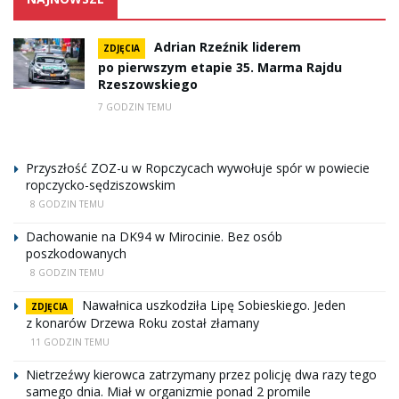
Adrian Rzeźnik liderem
ZDJĘCIA
po pierwszym etapie 35. Marma Rajdu
Rzeszowskiego
7 GODZIN TEMU
Przyszłość ZOZ-u w Ropczycach wywołuje spór w powiecie
ropczycko-sędziszowskim
8 GODZIN TEMU
Dachowanie na DK94 w Mirocinie. Bez osób
poszkodowanych
8 GODZIN TEMU
Nawałnica uszkodziła Lipę Sobieskiego. Jeden
ZDJĘCIA
z konarów Drzewa Roku został złamany
11 GODZIN TEMU
Nietrzeźwy kierowca zatrzymany przez policję dwa razy tego
samego dnia. Miał w organizmie ponad 2 promile