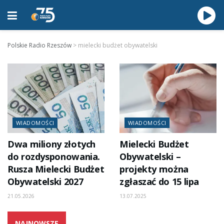
Polskie Radio Rzeszów
>
mielecki budżet obywatelski
WIADOMOŚCI
WIADOMOŚCI
Dwa miliony złotych
Mielecki Budżet
do rozdysponowania.
Obywatelski –
Rusza Mielecki Budżet
projekty można
Obywatelski 2027
zgłaszać do 15 lipa
21.05.2026
13.07.2025
NAJNOWSZE