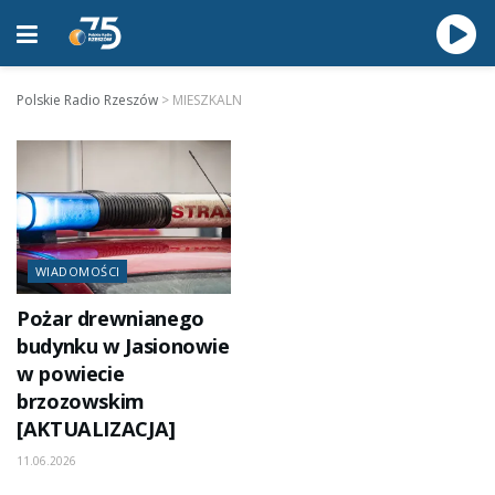
Polskie Radio Rzeszów
>
MIESZKALN
WIADOMOŚCI
Pożar drewnianego
budynku w Jasionowie
w powiecie
brzozowskim
[AKTUALIZACJA]
11.06.2026