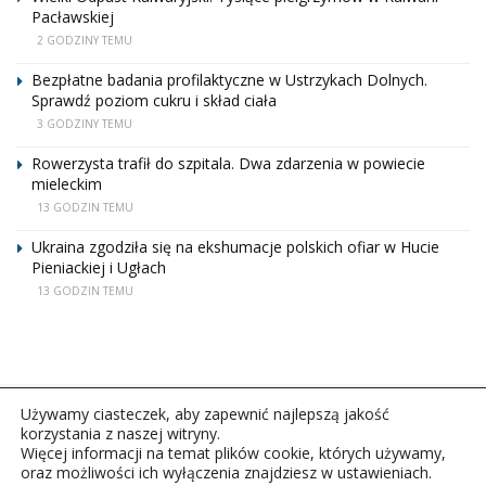
Pacławskiej
2 GODZINY TEMU
Bezpłatne badania profilaktyczne w Ustrzykach Dolnych.
Sprawdź poziom cukru i skład ciała
3 GODZINY TEMU
Rowerzysta trafił do szpitala. Dwa zdarzenia w powiecie
mieleckim
13 GODZIN TEMU
Ukraina zgodziła się na ekshumacje polskich ofiar w Hucie
Pieniackiej i Ugłach
13 GODZIN TEMU
Używamy ciasteczek, aby zapewnić najlepszą jakość
korzystania z naszej witryny.
Więcej informacji na temat plików cookie, których używamy,
oraz możliwości ich wyłączenia znajdziesz w ustawieniach.
Copyright © 2026Polskie Radio Rzeszów S.A. w likwidacj.