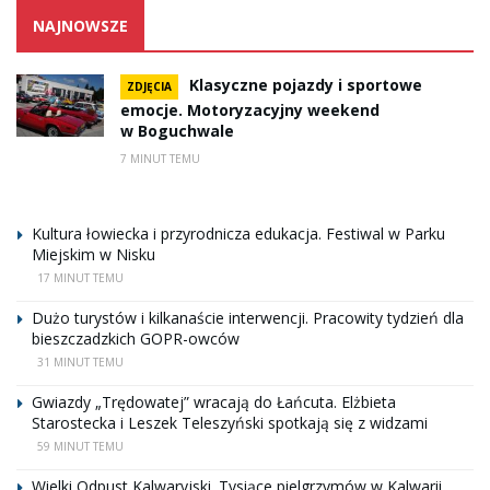
NAJNOWSZE
Klasyczne pojazdy i sportowe
ZDJĘCIA
emocje. Motoryzacyjny weekend
w Boguchwale
7 MINUT TEMU
Kultura łowiecka i przyrodnicza edukacja. Festiwal w Parku
Miejskim w Nisku
17 MINUT TEMU
Dużo turystów i kilkanaście interwencji. Pracowity tydzień dla
bieszczadzkich GOPR-owców
31 MINUT TEMU
Gwiazdy „Trędowatej” wracają do Łańcuta. Elżbieta
Starostecka i Leszek Teleszyński spotkają się z widzami
59 MINUT TEMU
Wielki Odpust Kalwaryjski. Tysiące pielgrzymów w Kalwarii