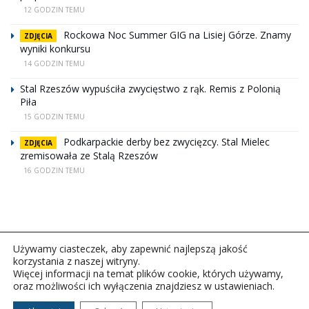
12 GODZIN TEMU
Rockowa Noc Summer GIG na Lisiej Górze. Znamy
ZDJĘCIA
wyniki konkursu
14 GODZIN TEMU
Stal Rzeszów wypuściła zwycięstwo z rąk. Remis z Polonią
Piła
15 GODZIN TEMU
Podkarpackie derby bez zwycięzcy. Stal Mielec
ZDJĘCIA
zremisowała ze Stalą Rzeszów
16 GODZIN TEMU
Używamy ciasteczek, aby zapewnić najlepszą jakość
korzystania z naszej witryny.
Więcej informacji na temat plików cookie, których używamy,
oraz możliwości ich wyłączenia znajdziesz w ustawieniach.
Copyright © 2026Polskie Radio Rzeszów S.A. w likwidacj.