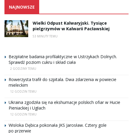
NAJNOWSZE
Wielki Odpust Kalwaryjski. Tysiące
pielgrzymów w Kalwarii Pacławskiej
53 MINUTY TEMU
Bezpłatne badania profilaktyczne w Ustrzykach Dolnych.
Sprawdź poziom cukru i skład ciała
2 GODZINY TEMU
Rowerzysta trafił do szpitala. Dwa zdarzenia w powiecie
mieleckim
12 GODZIN TEMU
Ukraina zgodziła się na ekshumacje polskich ofiar w Hucie
Pieniackiej i Ugłach
12 GODZIN TEMU
Wisłoka Dębica pokonała JKS Jarosław. Cztery gole
po przerwie