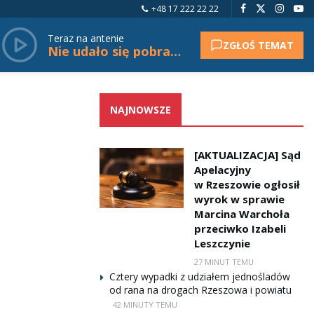
+48 17 222 22 22
Teraz na antenie
ZGŁOŚ TEMAT
Nie udało się pobrać tytułu.
NAJNOWSZE
[AKTUALIZACJA] Sąd
Apelacyjny
w Rzeszowie ogłosił
wyrok w sprawie
Marcina Warchoła
przeciwko Izabeli
Leszczynie
27 MINUT TEMU
Cztery wypadki z udziałem jednośladów
od rana na drogach Rzeszowa i powiatu
42 MINUTY TEMU