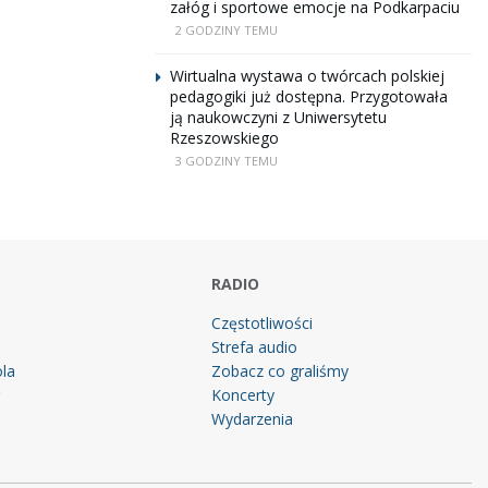
załóg i sportowe emocje na Podkarpaciu
2 GODZINY TEMU
Wirtualna wystawa o twórcach polskiej
pedagogiki już dostępna. Przygotowała
ją naukowczyni z Uniwersytetu
Rzeszowskiego
3 GODZINY TEMU
RADIO
Częstotliwości
Strefa audio
la
Zobacz co graliśmy
g
Koncerty
Wydarzenia