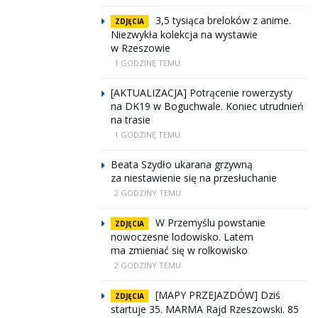
3,5 tysiąca breloków z anime.
ZDJĘCIA
Niezwykła kolekcja na wystawie
w Rzeszowie
1 GODZINĘ TEMU
[AKTUALIZACJA] Potrącenie rowerzysty
na DK19 w Boguchwale. Koniec utrudnień
na trasie
1 GODZINĘ TEMU
Beata Szydło ukarana grzywną
za niestawienie się na przesłuchanie
2 GODZINY TEMU
W Przemyślu powstanie
ZDJĘCIA
nowoczesne lodowisko. Latem
ma zmieniać się w rolkowisko
2 GODZINY TEMU
[MAPY PRZEJAZDÓW] Dziś
ZDJĘCIA
startuje 35. MARMA Rajd Rzeszowski. 85