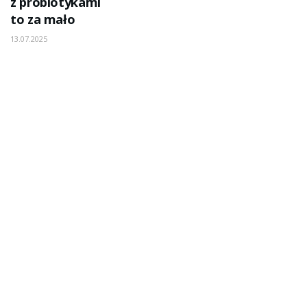
z probiotykami
to za mało
13.07.2025