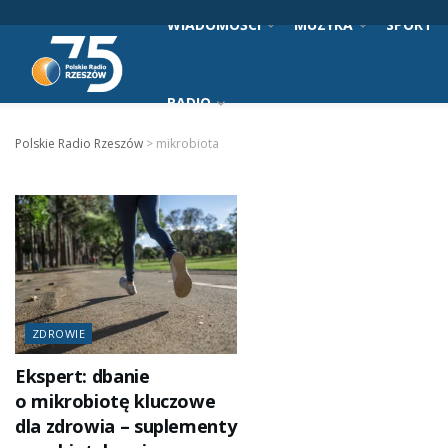
WIADOMOŚCI
MUZYKA
SPORT
RADIO
Polskie Radio Rzeszów
>
mikrobiota
ZDROWIE
Ekspert: dbanie
o mikrobiotę kluczowe
dla zdrowia – suplementy