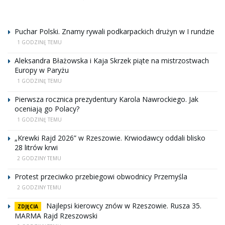
Puchar Polski. Znamy rywali podkarpackich drużyn w I rundzie
1 GODZINĘ TEMU
Aleksandra Błażowska i Kaja Skrzek piąte na mistrzostwach
Europy w Paryżu
1 GODZINĘ TEMU
Pierwsza rocznica prezydentury Karola Nawrockiego. Jak
oceniają go Polacy?
1 GODZINĘ TEMU
„Krewki Rajd 2026” w Rzeszowie. Krwiodawcy oddali blisko
28 litrów krwi
2 GODZINY TEMU
Protest przeciwko przebiegowi obwodnicy Przemyśla
2 GODZINY TEMU
Najlepsi kierowcy znów w Rzeszowie. Rusza 35.
ZDJĘCIA
MARMA Rajd Rzeszowski