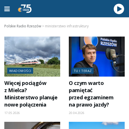
Polskie Radio Rzeszów
>
ministerstwo infrastruktury
WIADOMOŚCI
TU I TERAZ
Więcej pociągów
O czym warto
z Mielca?
pamiętać
Ministerstwo planuje
przed egzaminem
nowe połączenia
na prawo jazdy?
17.05.2026
20.04.2026