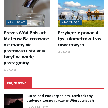
KRAJ I ŚWIAT
WIADOMOŚCI
Prezes Wód Polskich
Przybędzie ponad 4
Mateusz Balcerowicz:
tys. kilometrów tras
nie mamy nic
rowerowych
przeciwko ustalaniu
05.03.2025
taryf na wodę
przez gminy
20.07.2025
NAJNOWSZE
Burze nad Podkarpaciem. Uszkodzony
budynek gospodarczy w Wierzawicach
1 GODZINĘ TEMU