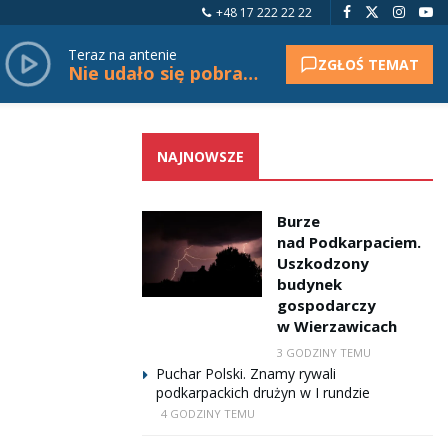
+48 17 222 22 22
Teraz na antenie
ZGŁOŚ TEMAT
Nie udało się pobrać tytułu.
NAJNOWSZE
Burze
nad Podkarpaciem.
Uszkodzony
budynek
gospodarczy
w Wierzawicach
3 GODZINY TEMU
Puchar Polski. Znamy rywali
podkarpackich drużyn w I rundzie
4 GODZINY TEMU