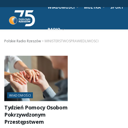
WIADOMOŚCI
MUZYKA
SPORT
RADIO
Polskie Radio Rzeszów
>
MINISTERSTWOSPRAWIEDLIWOSCI
WIADOMOŚCI
Tydzień Pomocy Osobom
Pokrzywdzonym
Przestępstwem