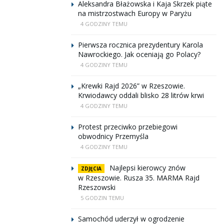
Aleksandra Błażowska i Kaja Skrzek piąte
na mistrzostwach Europy w Paryżu
4 GODZINY TEMU
Pierwsza rocznica prezydentury Karola
Nawrockiego. Jak oceniają go Polacy?
4 GODZINY TEMU
„Krewki Rajd 2026” w Rzeszowie.
Krwiodawcy oddali blisko 28 litrów krwi
4 GODZINY TEMU
Protest przeciwko przebiegowi
obwodnicy Przemyśla
4 GODZINY TEMU
Najlepsi kierowcy znów
ZDJĘCIA
w Rzeszowie. Rusza 35. MARMA Rajd
Rzeszowski
5 GODZIN TEMU
Samochód uderzył w ogrodzenie