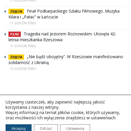
11 GODZIN TEMU
Finał Podkarpackiego Szlaku Filmowego. Muzyka
ZDJĘCIA
Kilara i „Pałac” w Łańcucie
11 GODZIN TEMU
Tragedia nad Jeziorem Rożnowskim. Utonęła 42-
PILNE
letnia mieszkanka Rzeszowa
11 GODZIN TEMU
„Nie bądź obojętny”. W Rzeszowie manifestowano
ZDJĘCIA
solidarność z Ukrainą
12 GODZIN TEMU
Używamy ciasteczek, aby zapewnić najlepszą jakość
korzystania z naszej witryny.
Więcej informacji na temat plików cookie, których używamy,
oraz możliwości ich wyłączenia znajdziesz w ustawieniach.
Copyright © 2026Polskie Radio Rzeszów S.A. w likwidacj.
Wszelkie prawa zastrzeżone.
Akceptuj
Odrzuć
Ustawienia