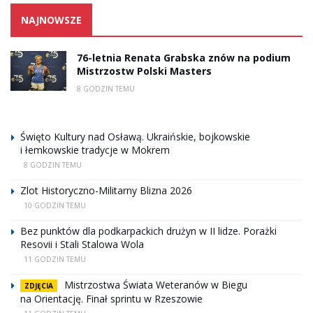
NAJNOWSZE
76-letnia Renata Grabska znów na podium
Mistrzostw Polski Masters
8 GODZIN TEMU
Święto Kultury nad Osławą. Ukraińskie, bojkowskie
i łemkowskie tradycje w Mokrem
8 GODZIN TEMU
Zlot Historyczno-Militarny Blizna 2026
10 GODZIN TEMU
Bez punktów dla podkarpackich drużyn w II lidze. Porażki
Resovii i Stali Stalowa Wola
11 GODZIN TEMU
Mistrzostwa Świata Weteranów w Biegu
ZDJĘCIA
na Orientację. Finał sprintu w Rzeszowie