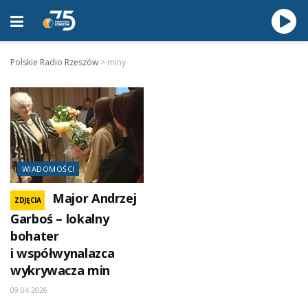
Polskie Radio Rzeszów
>
miny
WIADOMOŚCI
Major Andrzej
ZDJĘCIA
Garboś – lokalny
bohater
i współwynalazca
wykrywacza min
09.04.2026