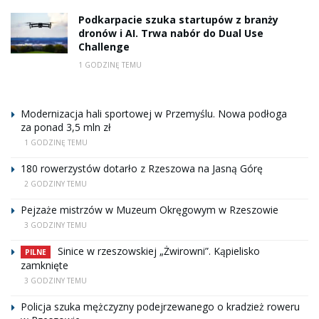
Podkarpacie szuka startupów z branży
dronów i AI. Trwa nabór do Dual Use
Challenge
1 GODZINĘ TEMU
Modernizacja hali sportowej w Przemyślu. Nowa podłoga
za ponad 3,5 mln zł
1 GODZINĘ TEMU
180 rowerzystów dotarło z Rzeszowa na Jasną Górę
2 GODZINY TEMU
Pejzaże mistrzów w Muzeum Okręgowym w Rzeszowie
3 GODZINY TEMU
Sinice w rzeszowskiej „Żwirowni”. Kąpielisko
PILNE
zamknięte
3 GODZINY TEMU
Policja szuka mężczyzny podejrzewanego o kradzież roweru