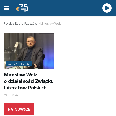
Polskie Radio Rzeszów
>
Mirosław Welz
ŚLADY PEGAZA
Mirosław Welz
o działalności Związku
Literatów Polskich
19.01.2026
NAJNOWSZE