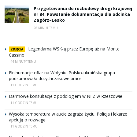
Przygotowania do rozbudowy drogi krajowej
nr 84. Powstanie dokumentacja dla odcinka
Zagórz–Lesko
26 MINUT TEMU
Legendarną WSK-ą przez Europę aż na Monte
ZDJĘCIA
Cassino
44 MINUTY TEMU
Ekshumacje ofiar na Wołyniu. Polsko-ukraińska grupa
podsumowała dotychczasowe prace
11 GODZIN TEMU
Darmowe konsultacje z podologiem w NFZ w Rzeszowie
11 GODZIN TEMU
Wysoka temperatura w aucie zagraża życiu. Policja i lekarze
apelują o rozwagę
11 GODZIN TEMU