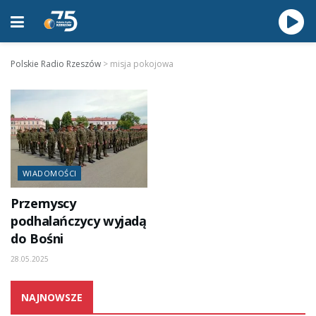
Polskie Radio Rzeszów
>
misja pokojowa
WIADOMOŚCI
Przemyscy
podhalańczycy wyjadą
do Bośni
28.05.2025
NAJNOWSZE