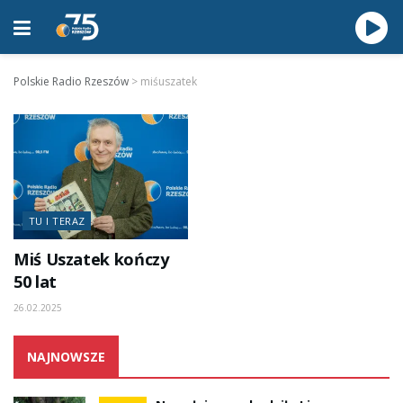
Polskie Radio Rzeszów
>
miśuszatek
TU I TERAZ
Miś Uszatek kończy
50 lat
26.02.2025
NAJNOWSZE