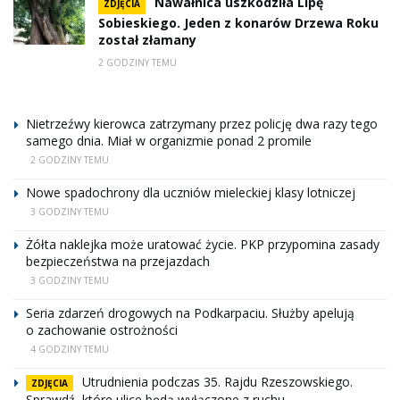
Nawałnica uszkodziła Lipę
ZDJĘCIA
Sobieskiego. Jeden z konarów Drzewa Roku
został złamany
2 GODZINY TEMU
Nietrzeźwy kierowca zatrzymany przez policję dwa razy tego
samego dnia. Miał w organizmie ponad 2 promile
2 GODZINY TEMU
Nowe spadochrony dla uczniów mieleckiej klasy lotniczej
3 GODZINY TEMU
Żółta naklejka może uratować życie. PKP przypomina zasady
bezpieczeństwa na przejazdach
3 GODZINY TEMU
Seria zdarzeń drogowych na Podkarpaciu. Służby apelują
o zachowanie ostrożności
4 GODZINY TEMU
Utrudnienia podczas 35. Rajdu Rzeszowskiego.
ZDJĘCIA
Sprawdź, które ulice będą wyłączone z ruchu