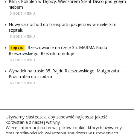
Piknik Pokoleń w Dębicy. Wieczorem Silent Disco pod gołym
niebem
5 GODZIN TEMU
Nowy samochód do transportu pacjentów w mieleckim
szpitalu
5 GODZIN TEMU
Rzeszowianie na czele 35. MARMA Rajdu
ZDJĘCIA
Rzeszowskiego. Rzeźnik triumfuje
5 GODZIN TEMU
Wypadek na trasie 35. Rajdu Rzeszowskiego. Małgorzata
Prus trafiła do szpitala
6 GODZIN TEMU
Używamy ciasteczek, aby zapewnić najlepszą jakość
korzystania z naszej witryny.
Więcej informacji na temat plików cookie, których używamy,
oraz możliwości ich wyłączenia znajdziesz w ustawieniach.