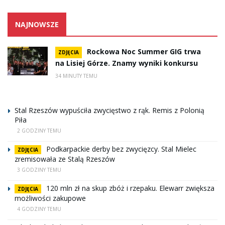
NAJNOWSZE
Rockowa Noc Summer GIG trwa
ZDJĘCIA
na Lisiej Górze. Znamy wyniki konkursu
34 MINUTY TEMU
Stal Rzeszów wypuściła zwycięstwo z rąk. Remis z Polonią
Piła
2 GODZINY TEMU
Podkarpackie derby bez zwycięzcy. Stal Mielec
ZDJĘCIA
zremisowała ze Stalą Rzeszów
3 GODZINY TEMU
120 mln zł na skup zbóż i rzepaku. Elewarr zwiększa
ZDJĘCIA
możliwości zakupowe
4 GODZINY TEMU