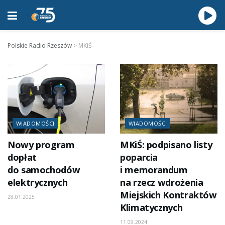
Polskie Radio Rzeszów
>
MKiŚ
WIADOMOŚCI
WIADOMOŚCI
Nowy program
MKiŚ: podpisano listy
dopłat
poparcia
do samochodów
i memorandum
elektrycznych
na rzecz wdrożenia
Miejskich Kontraktów
28.01.2025
Klimatycznych
11.09.2024