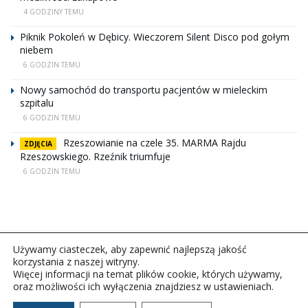
4 GODZINY TEMU
Piknik Pokoleń w Dębicy. Wieczorem Silent Disco pod gołym
niebem
6 GODZIN TEMU
Nowy samochód do transportu pacjentów w mieleckim
szpitalu
6 GODZIN TEMU
Rzeszowianie na czele 35. MARMA Rajdu
ZDJĘCIA
Rzeszowskiego. Rzeźnik triumfuje
6 GODZIN TEMU
Używamy ciasteczek, aby zapewnić najlepszą jakość
korzystania z naszej witryny.
Więcej informacji na temat plików cookie, których używamy,
oraz możliwości ich wyłączenia znajdziesz w ustawieniach.
Copyright © 2026Polskie Radio Rzeszów S.A. w likwidacj.