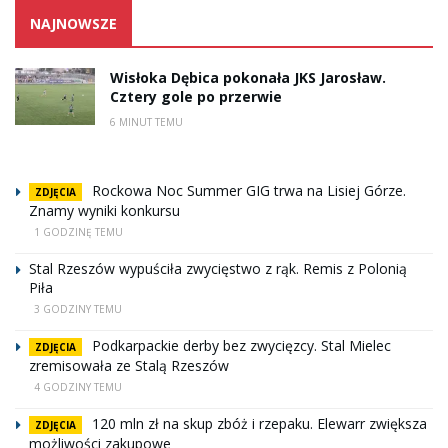
NAJNOWSZE
Wisłoka Dębica pokonała JKS Jarosław.
Cztery gole po przerwie
6 MINUT TEMU
Rockowa Noc Summer GIG trwa na Lisiej Górze.
ZDJĘCIA
Znamy wyniki konkursu
1 GODZINĘ TEMU
Stal Rzeszów wypuściła zwycięstwo z rąk. Remis z Polonią
Piła
3 GODZINY TEMU
Podkarpackie derby bez zwycięzcy. Stal Mielec
ZDJĘCIA
zremisowała ze Stalą Rzeszów
4 GODZINY TEMU
120 mln zł na skup zbóż i rzepaku. Elewarr zwiększa
ZDJĘCIA
możliwości zakupowe