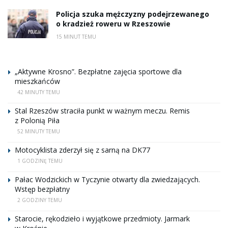
Policja szuka mężczyzny podejrzewanego
o kradzież roweru w Rzeszowie
15 MINUT TEMU
„Aktywne Krosno”. Bezpłatne zajęcia sportowe dla
mieszkańców
42 MINUTY TEMU
Stal Rzeszów straciła punkt w ważnym meczu. Remis
z Polonią Piła
52 MINUTY TEMU
Motocyklista zderzył się z sarną na DK77
1 GODZINĘ TEMU
Pałac Wodzickich w Tyczynie otwarty dla zwiedzających.
Wstęp bezpłatny
2 GODZINY TEMU
Starocie, rękodzieło i wyjątkowe przedmioty. Jarmark