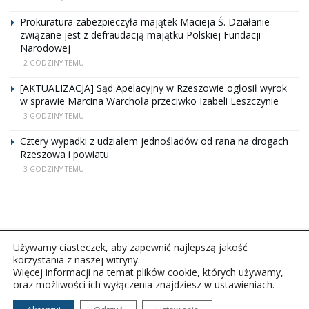
Prokuratura zabezpieczyła majątek Macieja Ś. Działanie
związane jest z defraudacją majątku Polskiej Fundacji
Narodowej
2 GODZINY TEMU
[AKTUALIZACJA] Sąd Apelacyjny w Rzeszowie ogłosił wyrok
w sprawie Marcina Warchoła przeciwko Izabeli Leszczynie
3 GODZINY TEMU
Cztery wypadki z udziałem jednośladów od rana na drogach
Rzeszowa i powiatu
3 GODZINY TEMU
Używamy ciasteczek, aby zapewnić najlepszą jakość
korzystania z naszej witryny.
Więcej informacji na temat plików cookie, których używamy,
oraz możliwości ich wyłączenia znajdziesz w ustawieniach.
Copyright © 2026Polskie Radio Rzeszów S.A. w likwidacj.
Wszelkie prawa zastrzeżone.