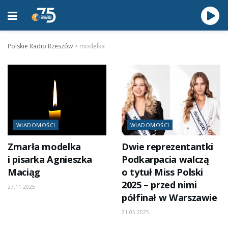
Polskie Radio Rzeszów
>
modelka
WIADOMOŚCI
WIADOMOŚCI
Zmarła modelka
Dwie reprezentantki
i pisarka Agnieszka
Podkarpacia walczą
Maciąg
o tytuł Miss Polski
2025 – przed nimi
27.11.2025
półfinał w Warszawie
21.05.2025