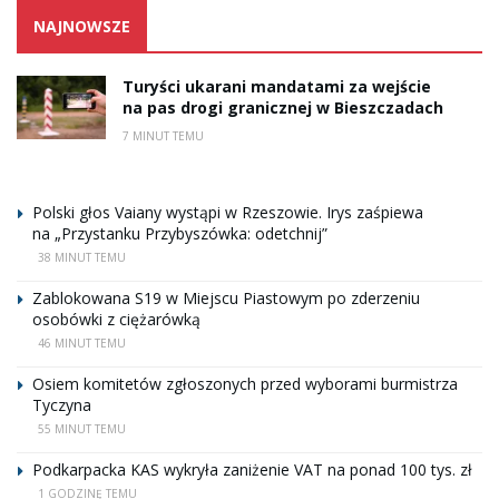
NAJNOWSZE
Turyści ukarani mandatami za wejście
na pas drogi granicznej w Bieszczadach
7 MINUT TEMU
Polski głos Vaiany wystąpi w Rzeszowie. Irys zaśpiewa
na „Przystanku Przybyszówka: odetchnij”
38 MINUT TEMU
Zablokowana S19 w Miejscu Piastowym po zderzeniu
osobówki z ciężarówką
46 MINUT TEMU
Osiem komitetów zgłoszonych przed wyborami burmistrza
Tyczyna
55 MINUT TEMU
Podkarpacka KAS wykryła zaniżenie VAT na ponad 100 tys. zł
1 GODZINĘ TEMU