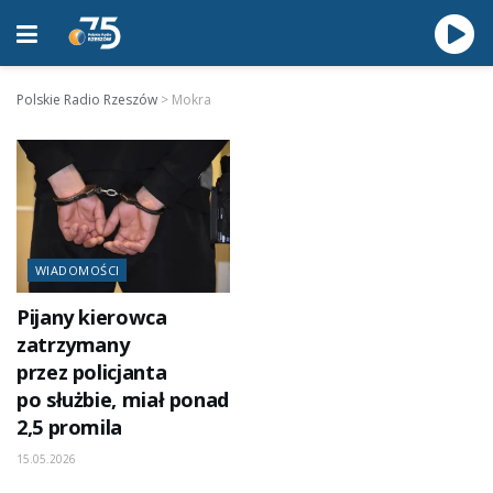
Polskie Radio Rzeszów
>
Mokra
WIADOMOŚCI
Pijany kierowca
zatrzymany
przez policjanta
po służbie, miał ponad
2,5 promila
15.05.2026