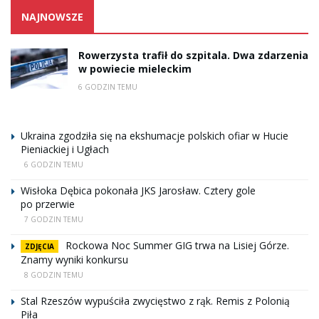
NAJNOWSZE
Rowerzysta trafił do szpitala. Dwa zdarzenia
w powiecie mieleckim
6 GODZIN TEMU
Ukraina zgodziła się na ekshumacje polskich ofiar w Hucie
Pieniackiej i Ugłach
6 GODZIN TEMU
Wisłoka Dębica pokonała JKS Jarosław. Cztery gole
po przerwie
7 GODZIN TEMU
Rockowa Noc Summer GIG trwa na Lisiej Górze.
ZDJĘCIA
Znamy wyniki konkursu
8 GODZIN TEMU
Stal Rzeszów wypuściła zwycięstwo z rąk. Remis z Polonią
Piła