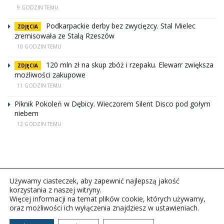
9 GODZIN TEMU
Podkarpackie derby bez zwycięzcy. Stal Mielec
ZDJĘCIA
zremisowała ze Stalą Rzeszów
10 GODZIN TEMU
120 mln zł na skup zbóż i rzepaku. Elewarr zwiększa
ZDJĘCIA
możliwości zakupowe
11 GODZIN TEMU
Piknik Pokoleń w Dębicy. Wieczorem Silent Disco pod gołym
niebem
12 GODZIN TEMU
Używamy ciasteczek, aby zapewnić najlepszą jakość
korzystania z naszej witryny.
Więcej informacji na temat plików cookie, których używamy,
oraz możliwości ich wyłączenia znajdziesz w ustawieniach.
Copyright © 2026Polskie Radio Rzeszów S.A. w likwidacj.