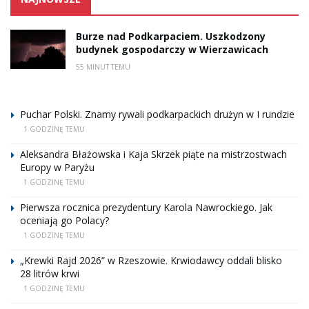
Burze nad Podkarpaciem. Uszkodzony
budynek gospodarczy w Wierzawicach
55 MINUT TEMU
Puchar Polski. Znamy rywali podkarpackich drużyn w I rundzie
1 GODZINĘ TEMU
Aleksandra Błażowska i Kaja Skrzek piąte na mistrzostwach
Europy w Paryżu
1 GODZINĘ TEMU
Pierwsza rocznica prezydentury Karola Nawrockiego. Jak
oceniają go Polacy?
1 GODZINĘ TEMU
„Krewki Rajd 2026” w Rzeszowie. Krwiodawcy oddali blisko
28 litrów krwi
1 GODZINĘ TEMU