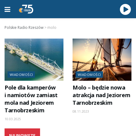
Polskie Radio Rzeszów
>
molo
WIADOMOŚCI
WIADOMOŚCI
Pole dla kamperów
Molo – będzie nowa
i namiotów zamiast
atrakcja nad Jeziorem
mola nad Jeziorem
Tarnobrzeskim
Tarnobrzeskim
08.11.2023
10.03.2025
NAJNOWSZE